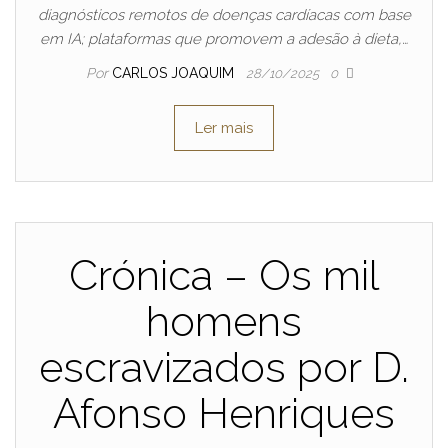
diagnósticos remotos de doenças cardíacas com base
em IA; plataformas que promovem a adesão à dieta,…
Por
CARLOS JOAQUIM
28/10/2025
0
Ler mais
Crónica – Os mil
homens
escravizados por D.
Afonso Henriques