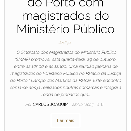
do Porto com
magistrados do
Ministério Público
Justiça
O Sindicato dos Magistrados do Ministério Público
(SMMP) promove, esta quarta-feira, 29 de outubro,
entre as 10h00 e as 12h00, uma reunião plenária de
magistrados do Ministério Público no Palácio da Justiça
do Porto ( Campo dos Mártires da Pátria). Este encontro
soma-se aos já realizados noutras comarcas e integra a
ronda de plenários que…
Por
CARLOS JOAQUIM
28/10/2025
0
Ler mais