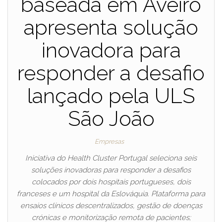
baseada em Aveiro
apresenta solução
inovadora para
responder a desafio
lançado pela ULS
São João
Empresas
Iniciativa do Health Cluster Portugal seleciona seis
soluções inovadoras para responder a desafios
colocados por dois hospitais portugueses, dois
franceses e um hospital da Eslováquia. Plataforma para
ensaios clínicos descentralizados, gestão de doenças
crónicas e monitorização remota de pacientes;