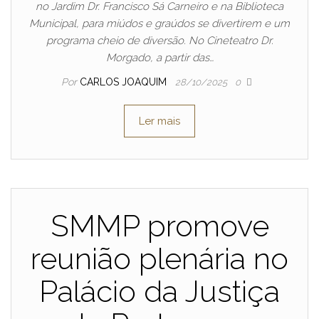
no Jardim Dr. Francisco Sá Carneiro e na Biblioteca
Municipal, para miúdos e graúdos se divertirem e um
programa cheio de diversão. No Cineteatro Dr.
Morgado, a partir das…
Por
CARLOS JOAQUIM
28/10/2025
0
Ler mais
SMMP promove
reunião plenária no
Palácio da Justiça