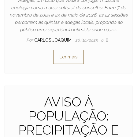
Adegas, um ciclo que volta a conjugar música e
enologia como marca cultural do concelho. Entre 7 de
novembro de 2025 e 23 de maio de 2026, as 22 sessões
percorrem as quintas e adegas locais, propondo ao
público uma experiência intimista onde o jazz…
Por
CARLOS JOAQUIM
28/10/2025
0
Ler mais
AVISO À
POPULAÇÃO:
PRECIPITAÇÃO E