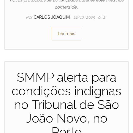
novos protocolos serão lançados durante este mês nos
corners de…
Por
CARLOS JOAQUIM
22/10/2025
0
Ler mais
SMMP alerta para
condições indignas
no Tribunal de São
João Novo, no
Porto