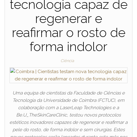
tecnologia capaz de
regenerar e
reafirmar o rosto de
forma indolor
Ciência
Uma equipa de cientistas da Faculdade de Ciências e
Tecnologia da Universidade de Coimbra (FCTUC), em
colaboração com a LaserLeap Technologies e a
Be.U_TheSkinCareClinic, testou novos protocolos
estéticos inovadores capazes de regenerar e reafirmar a
pele do rosto, de forma indolor e sem cirurgias. Estes