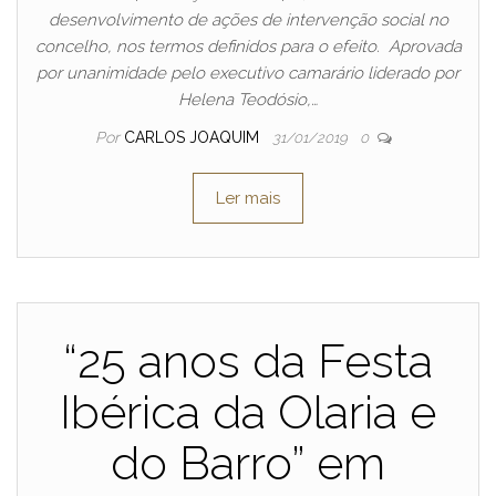
desenvolvimento de ações de intervenção social no
concelho, nos termos definidos para o efeito. Aprovada
por unanimidade pelo executivo camarário liderado por
Helena Teodósio,…
Por
CARLOS JOAQUIM
31/01/2019
0
Ler mais
“25 anos da Festa
Ibérica da Olaria e
do Barro” em