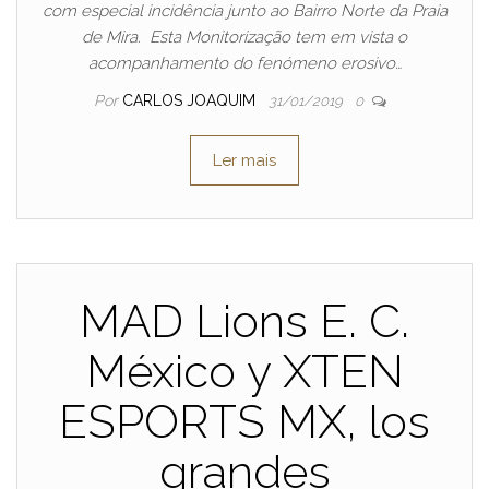
com especial incidência junto ao Bairro Norte da Praia
de Mira. Esta Monitorização tem em vista o
acompanhamento do fenómeno erosivo…
Por
CARLOS JOAQUIM
31/01/2019
0
Ler mais
MAD Lions E. C.
México y XTEN
ESPORTS MX, los
grandes