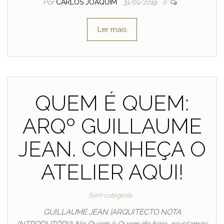
Por
CARLOS JOAQUIM
31/01/2019
0
Ler mais
QUEM É QUEM:
ARQº GUILLAUME
JEAN. CONHEÇA O
ATELIER AQUI!
Sem categoria
GUILLAUME JEAN |ARQUITECTO NOTA