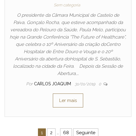
Sem categoria
O presidente da Câmara Municipal de Castelo de
Paiva, Gonçalo Rocha, que esteve acompanhado da
vereadora do Pelouro da Saúde, Paula Melo, participou
hoje na Grande Conferência “The Future of Healthcare”,
que celebra o 10º Aniversário da criação doCentro
Hospitalar de Entre Douro e Vouga e o 20º
Aniversário da abertura doHospital de S. Sebastião,
localizado na cidade da Feira. Depois da Sessão de
Abertura,…
Por
CARLOS JOAQUIM
31/01/2019
0
Ler mais
Navegação de artigos
1
2
…
68
Seguinte