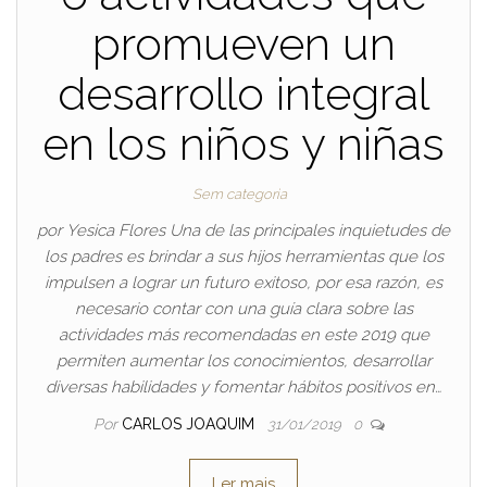
promueven un
desarrollo integral
en los niños y niñas
Sem categoria
por Yesica Flores Una de las principales inquietudes de
los padres es brindar a sus hijos herramientas que los
impulsen a lograr un futuro exitoso, por esa razón, es
necesario contar con una guía clara sobre las
actividades más recomendadas en este 2019 que
permiten aumentar los conocimientos, desarrollar
diversas habilidades y fomentar hábitos positivos en…
Por
CARLOS JOAQUIM
31/01/2019
0
Ler mais