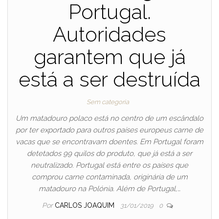
Portugal.
Autoridades
garantem que já
está a ser destruída
Sem categoria
Um matadouro polaco está no centro de um escândalo
por ter exportado para outros países europeus carne de
vacas que se encontravam doentes. Em Portugal foram
detetados 99 quilos do produto, que já está a ser
neutralizado. Portugal está entre os países que
comprou carne contaminada, originária de um
matadouro na Polónia. Além de Portugal,…
Por
CARLOS JOAQUIM
31/01/2019
0