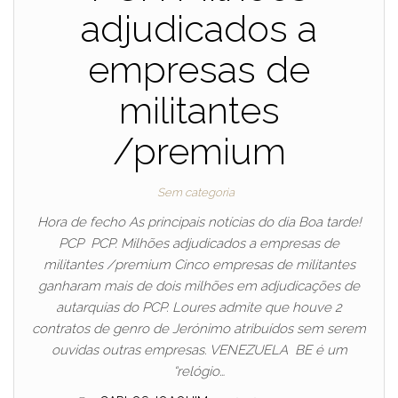
adjudicados a
empresas de
militantes
/premium
Sem categoria
Hora de fecho As principais notícias do dia Boa tarde!
PCP PCP. Milhões adjudicados a empresas de
militantes /premium Cinco empresas de militantes
ganharam mais de dois milhões em adjudicações de
autarquias do PCP. Loures admite que houve 2
contratos de genro de Jerónimo atribuídos sem serem
ouvidas outras empresas. VENEZUELA BE é um
“relógio…