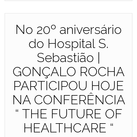
No 20º aniversário
do Hospital S.
Sebastião |
GONÇALO ROCHA
PARTICIPOU HOJE
NA CONFERÊNCIA
“ THE FUTURE OF
HEALTHCARE “