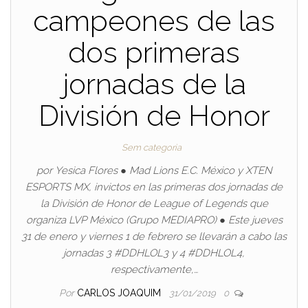
campeones de las
dos primeras
jornadas de la
División de Honor
Sem categoria
por Yesica Flores ● Mad Lions E.C. México y XTEN
ESPORTS MX, invictos en las primeras dos jornadas de
la División de Honor de League of Legends que
organiza LVP México (Grupo MEDIAPRO) ● Este jueves
31 de enero y viernes 1 de febrero se llevarán a cabo las
jornadas 3 #DDHLOL3 y 4 #DDHLOL4,
respectivamente,…
Por
CARLOS JOAQUIM
31/01/2019
0