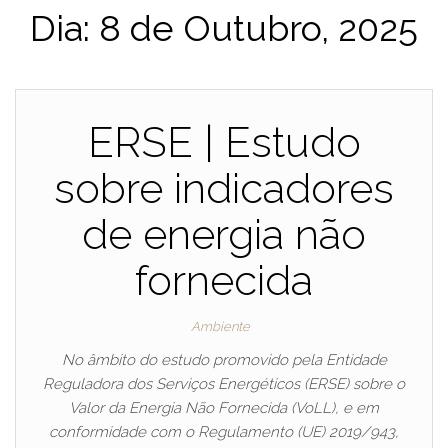
Dia:
8 de Outubro, 2025
ERSE | Estudo
sobre indicadores
de energia não
fornecida
Ambiente
No âmbito do estudo promovido pela Entidade
Reguladora dos Serviços Energéticos (ERSE) sobre o
Valor da Energia Não Fornecida (VoLL), e em
conformidade com o Regulamento (UE) 2019/943,