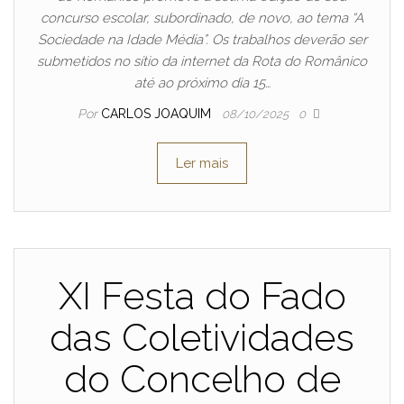
concurso escolar, subordinado, de novo, ao tema “A
Sociedade na Idade Média”. Os trabalhos deverão ser
submetidos no sítio da internet da Rota do Românico
até ao próximo dia 15…
Por
CARLOS JOAQUIM
08/10/2025
0
Ler mais
XI Festa do Fado
das Coletividades
do Concelho de