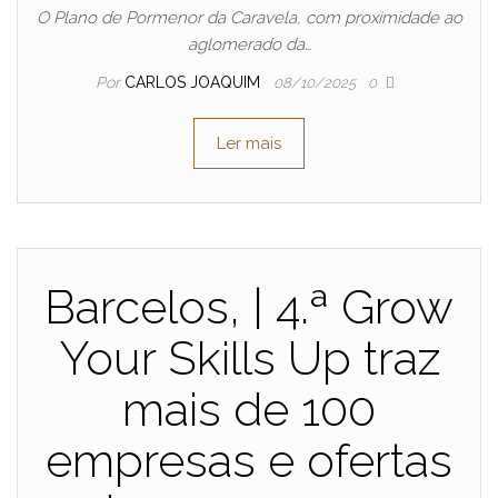
O Plano de Pormenor da Caravela, com proximidade ao
aglomerado da…
Por
CARLOS JOAQUIM
08/10/2025
0
Ler mais
Barcelos, | 4.ª Grow
Your Skills Up traz
mais de 100
empresas e ofertas