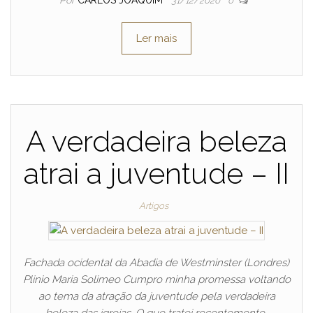
Por
CARLOS JOAQUIM
31/12/2020
0
Ler mais
A verdadeira beleza
atrai a juventude – II
Artigos
Fachada ocidental da Abadia de Westminster (Londres)
Plinio Maria Solimeo Cumpro minha promessa voltando
ao tema da atração da juventude pela verdadeira