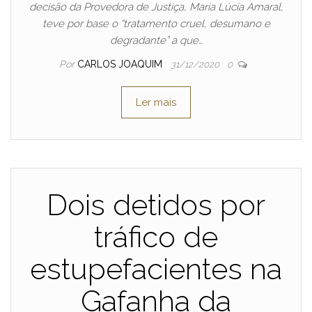
decisão da Provedora de Justiça, Maria Lúcia Amaral,
teve por base o “tratamento cruel, desumano e
degradante” a que…
Por
CARLOS JOAQUIM
31/12/2020
0
Ler mais
Dois detidos por
tráfico de
estupefacientes na
Gafanha da