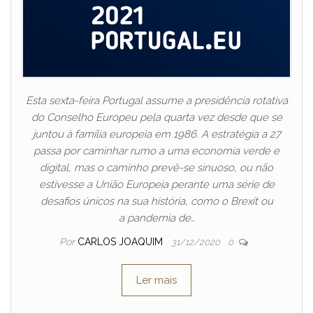
Esta sexta-feira Portugal assume a presidência rotativa
do Conselho Europeu pela quarta vez desde que se
juntou à família europeia em 1986. A estratégia a 27
passa por caminhar rumo a uma economia verde e
digital, mas o caminho prevê-se sinuoso, ou não
estivesse a União Europeia perante uma série de
desafios únicos na sua história, como o Brexit ou
a pandemia de…
Por
CARLOS JOAQUIM
31/12/2020
0
Ler mais