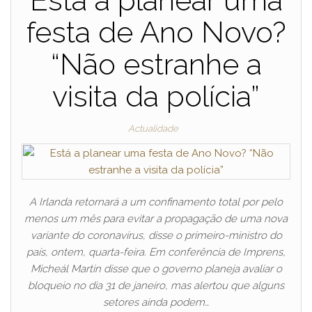
Está a planear uma
festa de Ano Novo?
“Não estranhe a
visita da polícia”
Actualidade
A Irlanda retornará a um confinamento total por pelo
menos um mês para evitar a propagação de uma nova
variante do coronavírus, disse o primeiro-ministro do
país, ontem, quarta-feira. Em conferência de Imprens,
Micheál Martin disse que o governo planeja avaliar o
bloqueio no dia 31 de janeiro, mas alertou que alguns
setores ainda podem…