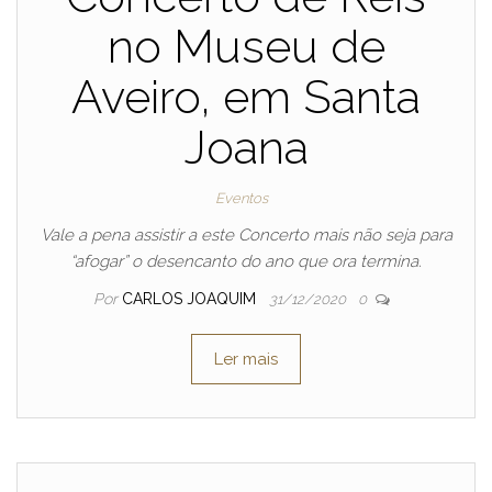
no Museu de
Aveiro, em Santa
Joana
Eventos
Vale a pena assistir a este Concerto mais não seja para
“afogar” o desencanto do ano que ora termina.
Por
CARLOS JOAQUIM
31/12/2020
0
Ler mais