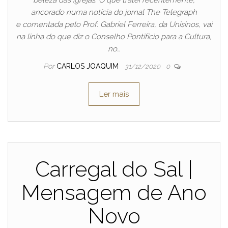
beleza das igrejas. O que tratei recentemente,
ancorado numa notícia do jornal The Telegraph
e comentada pelo Prof. Gabriel Ferreira, da Unisinos, vai
na linha do que diz o Conselho Pontifício para a Cultura,
no…
Por
CARLOS JOAQUIM
31/12/2020
0
Ler mais
Carregal do Sal |
Mensagem de Ano
Novo