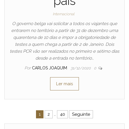
país
Internacional
O governo belga vai solicitar a todos os viajantes que
entrarem no território a partir de 31 de dezembro uma
quarentena de 10 dias e impor a obrigatoriedade de
testes a quem chega a partir de 2 de Janeiro. Dois
testes PCR vão ser realizados no primeiro e sétimo dias
desde a entrada no território…
Por
CARLOS JOAQUIM
31/12/2020
0
Ler mais
Navegação de artigos
1
2
…
40
Seguinte