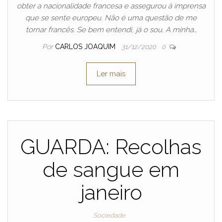
obter a nacionalidade francesa e assegurou à imprensa
que se sente europeu. Não é uma questão de me
tornar francês. Se bem entendi, já o sou. A minha…
Por
CARLOS JOAQUIM
31/12/2020
0
Ler mais
GUARDA: Recolhas
de sangue em
janeiro
Sociedade