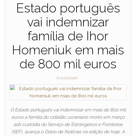
Estado português
vai indemnizar
família de Ihor
Homeniuk em mais
de 800 mil euros
Actualidade
O Estado português vai indemnizar em mais de 800 mil
euros a família do cidadão ucraniano morto em março
sob custódia do Serviço de Estrangeiros e Fronteiras
(SEF), avança o Diário de Notícias na edição de hoje. A