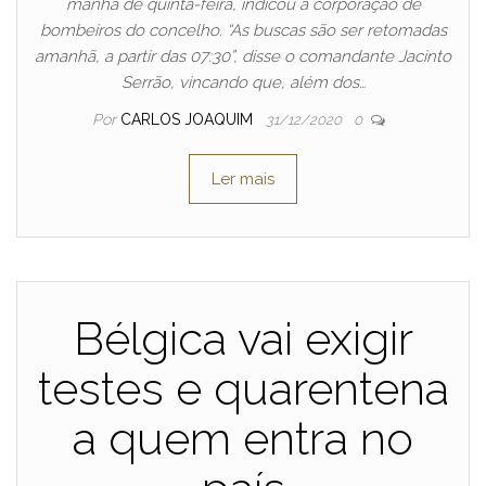
manhã de quinta-feira, indicou a corporação de
bombeiros do concelho. “As buscas são ser retomadas
amanhã, a partir das 07:30”, disse o comandante Jacinto
Serrão, vincando que, além dos…
Por
CARLOS JOAQUIM
31/12/2020
0
Ler mais
Bélgica vai exigir
testes e quarentena
a quem entra no