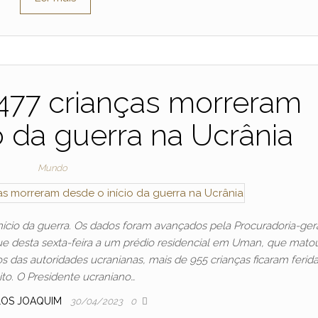
477 crianças morreram
o da guerra na Ucrânia
Mundo
ício da guerra. Os dados foram avançados pela Procuradoria-ger
e desta sexta-feira a um prédio residencial em Uman, que mato
s das autoridades ucranianas, mais de 955 crianças ficaram ferid
ito. O Presidente ucraniano…
LOS JOAQUIM
30/04/2023
0