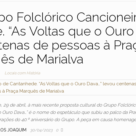
o Folclórico Cancionei
 “As Voltas que o Ouro
tenas de pessoas à Pra
ês de Marialva
Locais com História
 29 de abril, à mais recente proposta cultural do Grupo Folclóric
o Ouro Dava…” é o nome do espetáculo que subiu ao palco da Pra
ações do 40.º aniversário do Grupo. A peça em causa homenag
LOS JOAQUIM
30/04/2023
0