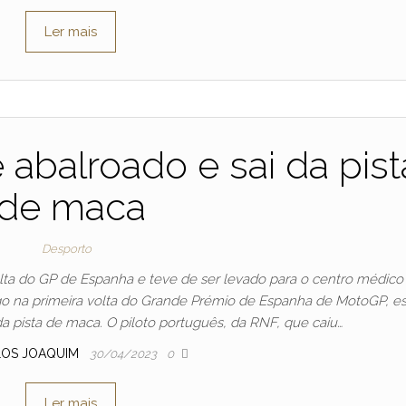
Ler mais
é abalroado e sai da pist
de maca
Desporto
olta do GP de Espanha e teve de ser levado para o centro médico
ogo na primeira volta do Grande Prémio de Espanha de MotoGP, e
a pista de maca. O piloto português, da RNF, que caiu…
LOS JOAQUIM
30/04/2023
0
Ler mais