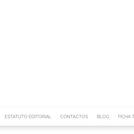
CENTRO – COMU
IMAGEM
ESTATUTO EDITORIAL
CONTACTOS
BLOG
FICHA 