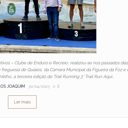
ivos – Clube de Enduro e Recreio, realizou-se nos passados dias
e freguesia de Quiaios, da Camara Municipal da Figueira da Foz e 
ho, a terceira edição do Trail Running 3° Trail Run Aqui…
LOS JOAQUIM
30/04/2023
0
Ler mais