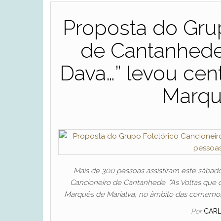
Proposta do Grup
de Cantanhede.
Dava…” levou cen
Marqu
Mais de 300 pessoas assistiram este sábado,
Cancioneiro de Cantanhede. “As Voltas que 
Marquês de Marialva, no âmbito das comemor
Por
CAR