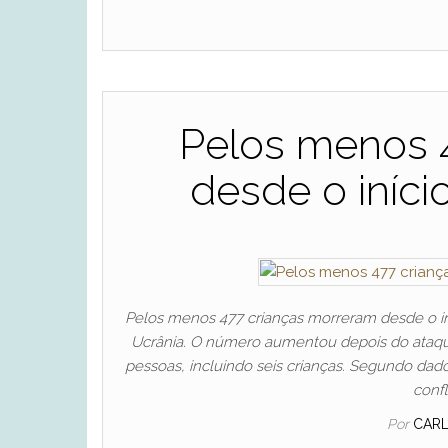
Pelos menos 
desde o iníci
Pelos menos 477 crianças morreram desde o in
Ucrânia. O número aumentou depois do ataqu
pessoas, incluindo seis crianças. Segundo dado
confl
Por
CAR