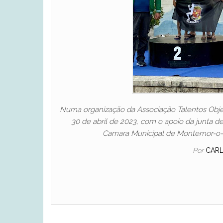
Numa organização da Associação Talentos Objet
30 de abril de 2023, com o apoio da junta d
Camara Municipal de Montemor-o-Vel
Por
CAR