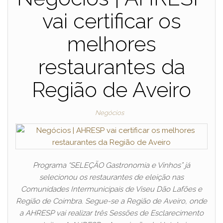
vai certificar os
melhores
restaurantes da
Região de Aveiro
Negócios
Programa “SELEÇÃO Gastronomia e Vinhos” já
selecionou os restaurantes de eleição nas
Comunidades Intermunicipais de Viseu Dão Lafões e
Região de Coimbra. Segue-se a Região de Aveiro, onde
a AHRESP vai realizar três Sessões de Esclarecimento