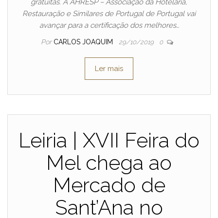
gratuitas. A AHRESP – Associação da Hotelaria,
Restauração e Similares de Portugal de Portugal vai
avançar para a certificação dos melhores…
Por
CARLOS JOAQUIM
29/10/2019
0
Ler mais
Leiria | XVII Feira do
Mel chega ao
Mercado de
Sant’Ana no