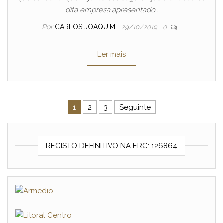
dita empresa apresentado…
Por
CARLOS JOAQUIM
29/10/2019
0
Ler mais
Navegação de artigos
1
2
3
Seguinte
REGISTO DEFINITIVO NA ERC: 126864