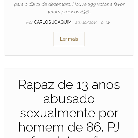
para o dia 12 de dezembro. Houve 299 votos a favor
(eram precisos 434)…
Por
CARLOS JOAQUIM
29/10/2019
0
Ler mais
Rapaz de 13 anos
abusado
sexualmente por
homem de 86. PJ