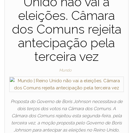
Unido não vai a
eleições. Câmara
dos Comuns rejeita
antecipação pela
terceira vez
Mundo
Proposta do Governo de Boris Johnson necessitava de
dois terços dos votos na Câmara dos Comuns. A
Câmara dos Comuns rejeitou esta segunda-feira, pela
terceira vez, a moção proposta pelo Governo de Boris
Johnson para antecipar as eleições no Reino Unido,