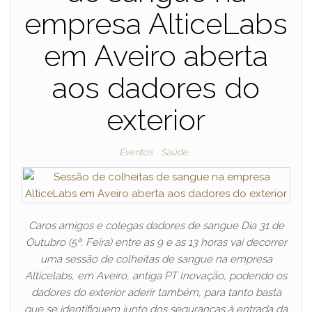
empresa AlticeLabs
em Aveiro aberta
aos dadores do
exterior
Eventos
Saúde
Caros amigos e colegas dadores de sangue Dia 31 de
Outubro (5ª. Feira) entre as 9 e as 13 horas vai decorrer
uma sessão de colheitas de sangue na empresa
Alticelabs, em Aveiro, antiga PT Inovação, podendo os
dadores do exterior aderir também, para tanto basta
que se identifiquem junto dos seguranças à entrada da