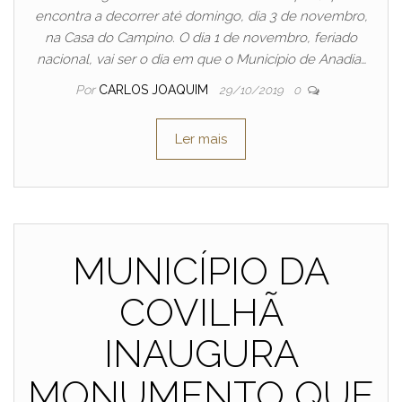
encontra a decorrer até domingo, dia 3 de novembro,
na Casa do Campino. O dia 1 de novembro, feriado
nacional, vai ser o dia em que o Município de Anadia…
Por
CARLOS JOAQUIM
29/10/2019
0
Ler mais
MUNICÍPIO DA
COVILHÃ
INAUGURA
MONUMENTO QUE