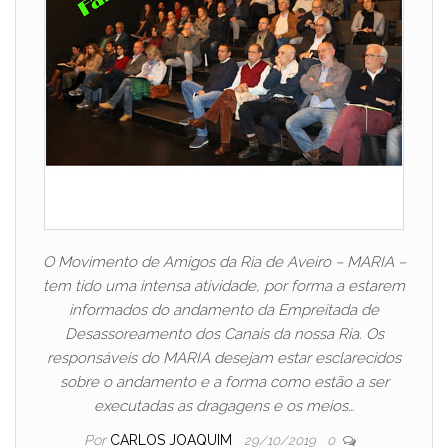
O Movimento de Amigos da Ria de Aveiro – MARIA –
tem tido uma intensa atividade, por forma a estarem
informados do andamento da Empreitada de
Desassoreamento dos Canais da nossa Ria. Os
responsáveis do MARIA desejam estar esclarecidos
sobre o andamento e a forma como estão a ser
executadas as dragagens e os meios…
Por
CARLOS JOAQUIM
29/10/2019
0