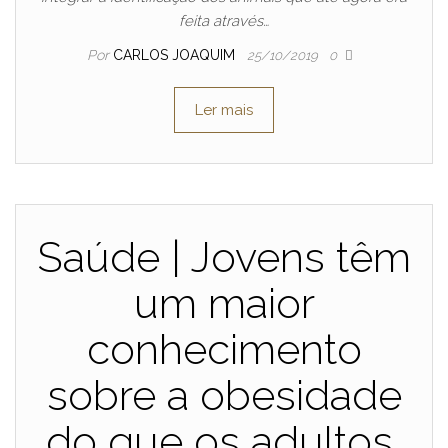
feita através…
Por
CARLOS JOAQUIM
25/10/2019
0
Ler mais
Saúde | Jovens têm
um maior
conhecimento
sobre a obesidade
do que os adultos,