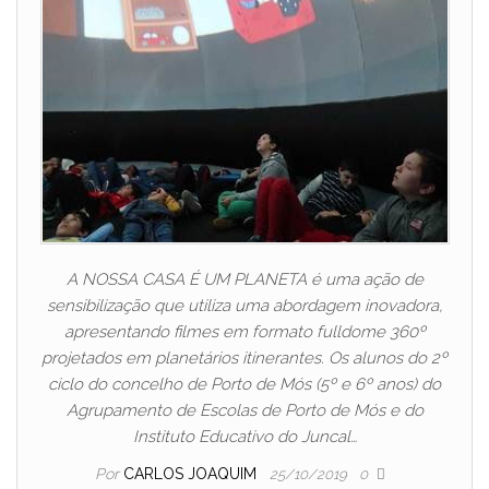
A NOSSA CASA É UM PLANETA é uma ação de
sensibilização que utiliza uma abordagem inovadora,
apresentando filmes em formato fulldome 360º
projetados em planetários itinerantes. Os alunos do 2º
ciclo do concelho de Porto de Mós (5º e 6º anos) do
Agrupamento de Escolas de Porto de Mós e do
Instituto Educativo do Juncal…
Por
CARLOS JOAQUIM
25/10/2019
0