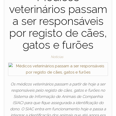
veterinários passam
a ser responsáveis
por registo de cães,
gatos e furões
Notícias
Os médicos veterinários passam a partir de hoje a ser
responsáveis pelo registo de cães, gatos e furões no
Sistema de Informação de Animais de Companhia
(SIAC) para que fique assegurada a identificação do
dono. O SIAC entra em funcionamento hoje e passa a
integrar a identificação dos animais que até agora era