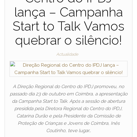
lança – Campanha
Start to Talk Vamos
quebrar o silêncio!
Actualidade
A Direção Regional do Centro do IPDJ promoveu, no
passado dia 23 de outubro em Coimbra, a apresentação
da Campanha Start to Talk. Após a sessão de abertura
presidida pela Diretora Regional do Centro do IPDJ,
Catarina Durão e pela Presidente da Comissão de
Proteção de Crianças e Jovens de Coimbra, Inês
Coutinho, teve lugar…