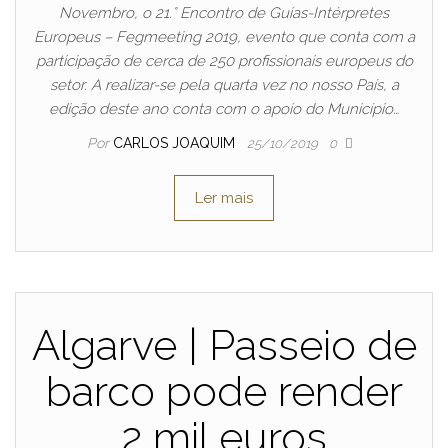
Novembro, o 21.° Encontro de Guias-Intérpretes
Europeus – Fegmeeting 2019, evento que conta com a
participação de cerca de 250 profissionais europeus do
setor. A realizar-se pela quarta vez no nosso País, a
edição deste ano conta com o apoio do Município…
Por
CARLOS JOAQUIM
25/10/2019
0
Ler mais
Algarve | Passeio de
barco pode render
2 mil euros