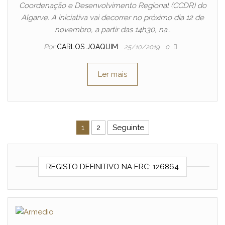
Coordenação e Desenvolvimento Regional (CCDR) do
Algarve. A iniciativa vai decorrer no próximo dia 12 de
novembro, a partir das 14h30, na…
Por
CARLOS JOAQUIM
25/10/2019
0
Ler mais
Navegação de artigos
1
2
Seguinte
REGISTO DEFINITIVO NA ERC: 126864