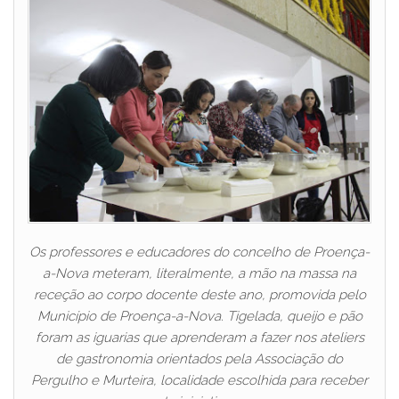
Os professores e educadores do concelho de Proença-
a-Nova meteram, literalmente, a mão na massa na
receção ao corpo docente deste ano, promovida pelo
Município de Proença-a-Nova. Tigelada, queijo e pão
foram as iguarias que aprenderam a fazer nos ateliers
de gastronomia orientados pela Associação do
Pergulho e Murteira, localidade escolhida para receber