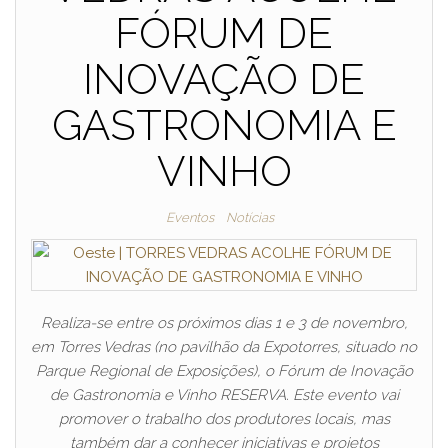
FÓRUM DE
INOVAÇÃO DE
GASTRONOMIA E
VINHO
Eventos
Notícias
Realiza-se entre os próximos dias 1 e 3 de novembro,
em Torres Vedras (no pavilhão da Expotorres, situado no
Parque Regional de Exposições), o Fórum de Inovação
de Gastronomia e Vinho RESERVA. Este evento vai
promover o trabalho dos produtores locais, mas
também dar a conhecer iniciativas e projetos