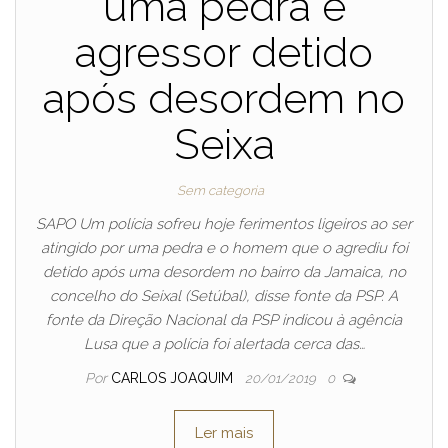
uma pedra e
agressor detido
após desordem no
Seixa
Sem categoria
SAPO Um polícia sofreu hoje ferimentos ligeiros ao ser
atingido por uma pedra e o homem que o agrediu foi
detido após uma desordem no bairro da Jamaica, no
concelho do Seixal (Setúbal), disse fonte da PSP. A
fonte da Direção Nacional da PSP indicou à agência
Lusa que a polícia foi alertada cerca das…
Por
CARLOS JOAQUIM
20/01/2019
0
Ler mais