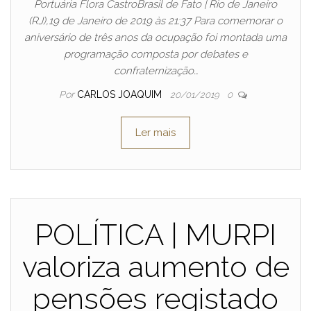
Portuária Flora CastroBrasil de Fato | Rio de Janeiro
(RJ),19 de Janeiro de 2019 às 21:37 Para comemorar o
aniversário de três anos da ocupação foi montada uma
programação composta por debates e
confraternização…
Por
CARLOS JOAQUIM
20/01/2019
0
Ler mais
POLÍTICA | MURPI
valoriza aumento de
pensões registado