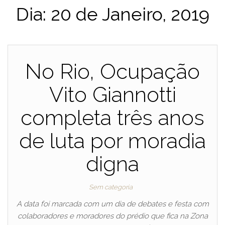
Dia:
20 de Janeiro, 2019
No Rio, Ocupação
Vito Giannotti
completa três anos
de luta por moradia
digna
Sem categoria
A data foi marcada com um dia de debates e festa com
colaboradores e moradores do prédio que fica na Zona