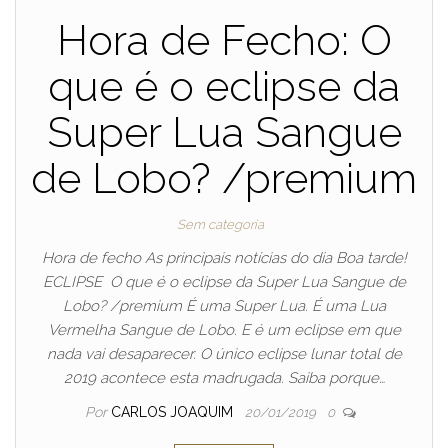
Hora de Fecho: O
que é o eclipse da
Super Lua Sangue
de Lobo? /premium
Sem categoria
Hora de fecho As principais notícias do dia Boa tarde!
ECLIPSE O que é o eclipse da Super Lua Sangue de
Lobo? /premium É uma Super Lua. É uma Lua
Vermelha Sangue de Lobo. E é um eclipse em que
nada vai desaparecer. O único eclipse lunar total de
2019 acontece esta madrugada. Saiba porque…
Por
CARLOS JOAQUIM
20/01/2019
0