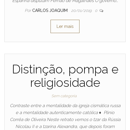
Espanha disputam Fernão de Magalhães O governo…
Por
CARLOS JOAQUIM
20/01/2019
0
Ler mais
Distinção, pompa e
religiosidade
Sem categoria
Contraste entre a mentalidade da igreja cismática russa
e a mentalidade autenticamente católica ♦ Plinio
Corrêa de Oliveira Neste retrato vemos o tzar da Rússia
Nicolau II e a tzarina Alexandra, que depois foram