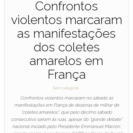
Confrontos
violentos marcaram
as manifestações
dos coletes
amarelos em
França
Sem categoria
Confrontos violentos marcaram no sábado as
manifestações em França de dezenas de milhar de
“coletes amarelos”, que pelo décimo sábado
consecutivo saíram às ruas, apesar do “grande debate”
nacional iniciado pelo Presidente Emmanuel Mácron,