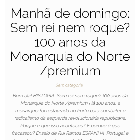
Manhã de domingo:
Sem rei nem roque?
100 anos da
Monarquia do Norte
/premium
Sem categoria
Bom dia! HISTÓRIA Sem rei nem roque? 100 anos da
Monarquia do Norte /premium Há 100 anos, a
monarquia foi restaurada no Porto para combater o
radicalismo da esquerda revolucionária republicana.
Porque é que isso aconteceu? E porque é que
fracassou? Ensaio de Rui Ramos ESPANHA Portugal e