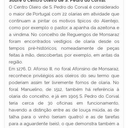
Sobre o Centro Oleiro de S. Pedro do Corval
O Centro Oleiro de S. Pedro do Corval é considerado
o maior de Portugal com 22 olarias em atividade que
continuam a pintar os motivos típicos do Alentejo,
como por exemplo o pastor, a apanha da azeitona e
a vindima. No concelho de Reguengos de Monsaraz
foram encontrados vestígios de olaria desde os
tempos pré-históricos, nomeadamente de peças
feitas à mão, descobertas, por exemplo, em antas da
região.
Em 1276, D. Afonso III, no foral Afonsino de Monsaraz,
reconhece privilégios aos oleiros do seu termo que
poderiam assim ter livremente fornos de olaria. No
foral Manuelino, de 1512, também há referência à
olaria do concelho, e já em 1905 S. Pedro do Corval
teria cerca de 30 oficinas em funcionamento,
havendo a distinção entre as de louça miúda, as de
talha para o vinho (seriam quatro) e as de tarefas
para a aguardente (seis), o que demonstra também a