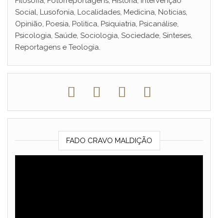
Filosofia, Fotorreportagens, História, Intervenção
Social, Lusofonia, Localidades, Medicina, Noticias,
Opinião, Poesia, Politica, Psiquiatria, Psicanálise,
Psicologia, Saúde, Sociologia, Sociedade, Sínteses,
Reportagens e Teologia.
FADO CRAVO MALDIÇÃO
Reprodutor
de
vídeo