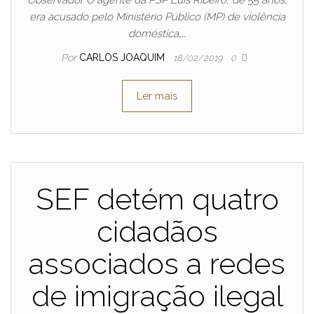
Observador O agente da PSP Luís Ribeiro, de 55 anos,
era acusado pelo Ministério Público (MP) de violência
doméstica,…
Por
CARLOS JOAQUIM
18/02/2019
0
Ler mais
SEF detém quatro
cidadãos
associados a redes
de imigração ilegal