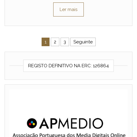
Ler mais
Navegação de artigos
1
2
3
Seguinte
REGISTO DEFINITIVO NA ERC: 126864