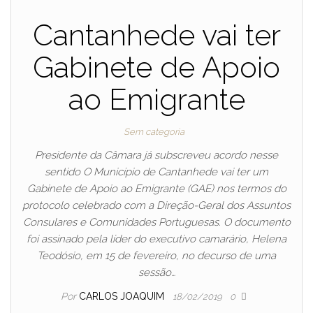
Cantanhede vai ter
Gabinete de Apoio
ao Emigrante
Sem categoria
Presidente da Câmara já subscreveu acordo nesse
sentido O Município de Cantanhede vai ter um
Gabinete de Apoio ao Emigrante (GAE) nos termos do
protocolo celebrado com a Direção-Geral dos Assuntos
Consulares e Comunidades Portuguesas. O documento
foi assinado pela líder do executivo camarário, Helena
Teodósio, em 15 de fevereiro, no decurso de uma
sessão…
Por
CARLOS JOAQUIM
18/02/2019
0