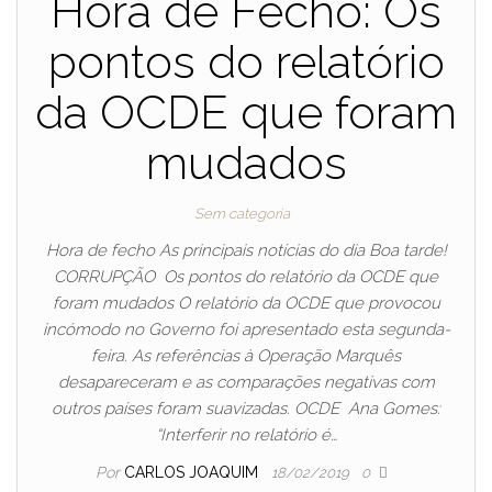
Hora de Fecho: Os
pontos do relatório
da OCDE que foram
mudados
Sem categoria
Hora de fecho As principais notícias do dia Boa tarde!
CORRUPÇÃO Os pontos do relatório da OCDE que
foram mudados O relatório da OCDE que provocou
incómodo no Governo foi apresentado esta segunda-
feira. As referências à Operação Marquês
desapareceram e as comparações negativas com
outros países foram suavizadas. OCDE Ana Gomes:
“Interferir no relatório é…
Por
CARLOS JOAQUIM
18/02/2019
0