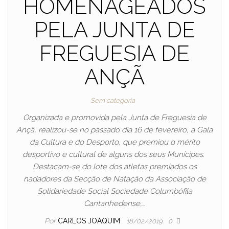
HOMENAGEADOS
PELA JUNTA DE
FREGUESIA DE
ANÇÃ
Sem categoria
Organizada e promovida pela Junta de Freguesia de
Ançã, realizou-se no passado dia 16 de fevereiro, a Gala
da Cultura e do Desporto, que premiou o mérito
desportivo e cultural de alguns dos seus Munícipes.
Destacam-se do lote dos atletas premiados os
nadadores da Secção de Natação da Associação de
Solidariedade Social Sociedade Columbófila
Cantanhedense,…
Por
CARLOS JOAQUIM
18/02/2019
0