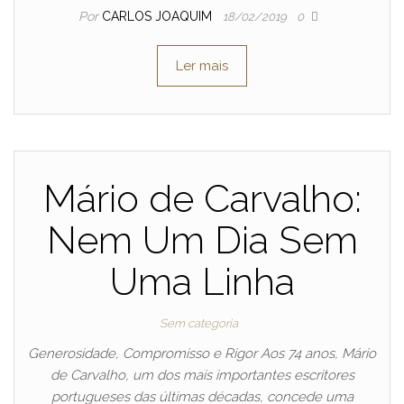
Por
CARLOS JOAQUIM
18/02/2019
0
Ler mais
Mário de Carvalho:
Nem Um Dia Sem
Uma Linha
Sem categoria
Generosidade, Compromisso e Rigor Aos 74 anos, Mário
de Carvalho, um dos mais importantes escritores
portugueses das últimas décadas, concede uma