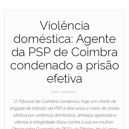
Violência
doméstica: Agente
da PSP de Coimbra
condenado a prisão
efetiva
Sem categoria
O Tribunal de Coimbra condenou hoje um chefe da
brigada de trânsito da PSP a dois anos e meio de prisão
efetiva por violência doméstica, ameaça agravada e
ofensa à integridade física contra a sua ex-mulher.