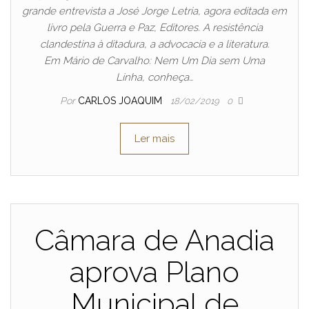
grande entrevista a José Jorge Letria, agora editada em
livro pela Guerra e Paz, Editores. A resistência
clandestina à ditadura, a advocacia e a literatura.
Em Mário de Carvalho: Nem Um Dia sem Uma
Linha, conheça…
Por
CARLOS JOAQUIM
18/02/2019
0
Ler mais
Câmara de Anadia
aprova Plano
Municipal de