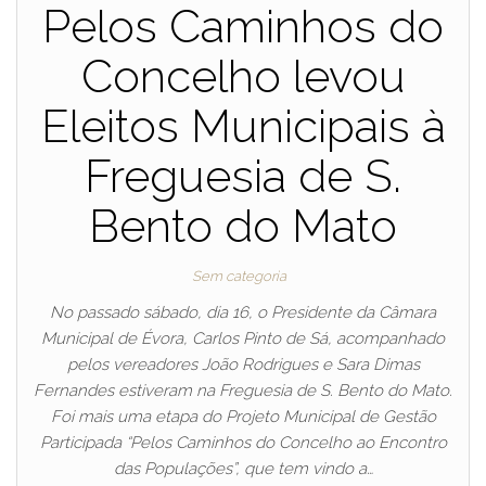
Pelos Caminhos do
Concelho levou
Eleitos Municipais à
Freguesia de S.
Bento do Mato
Sem categoria
No passado sábado, dia 16, o Presidente da Câmara
Municipal de Évora, Carlos Pinto de Sá, acompanhado
pelos vereadores João Rodrigues e Sara Dimas
Fernandes estiveram na Freguesia de S. Bento do Mato.
Foi mais uma etapa do Projeto Municipal de Gestão
Participada “Pelos Caminhos do Concelho ao Encontro
das Populações”, que tem vindo a…