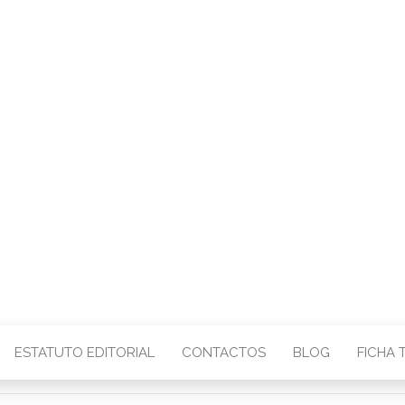
CENTRO – COMU
IMAGEM
ESTATUTO EDITORIAL
CONTACTOS
BLOG
FICHA 