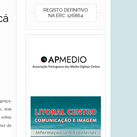
REGISTO DEFINITIVO
cá
NA ERC: 126864
graça,
s, tem
 sobre
ber de