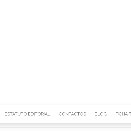
CENTRO – COMU
IMAGEM
ESTATUTO EDITORIAL
CONTACTOS
BLOG
FICHA 