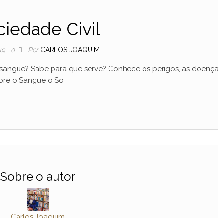
ciedade Civil
Por
CARLOS JOAQUIM
19
0
 sangue? Sabe para que serve? Conhece os perigos, as doença
obre o Sangue o So
Sobre o autor
Carlos Joaquim