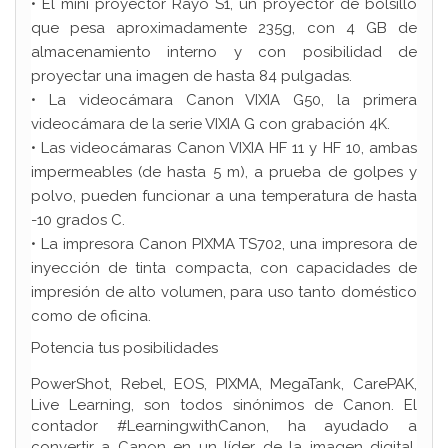
• El mini proyector Rayo S1, un proyector de bolsillo
que pesa aproximadamente 235g, con 4 GB de
almacenamiento interno y con posibilidad de
proyectar una imagen de hasta 84 pulgadas.
• La videocámara Canon VIXIA G50, la primera
videocámara de la serie VIXIA G con grabación 4K.
• Las videocámaras Canon VIXIA HF 11 y HF 10, ambas
impermeables (de hasta 5 m), a prueba de golpes y
polvo, pueden funcionar a una temperatura de hasta
-10 grados C.
• La impresora Canon PIXMA TS702, una impresora de
inyección de tinta compacta, con capacidades de
impresión de alto volumen, para uso tanto doméstico
como de oficina.
Potencia tus posibilidades
PowerShot, Rebel, EOS, PIXMA, MegaTank, CarePAK,
Live Learning, son todos sinónimos de Canon. El
contador #LearningwithCanon, ha ayudado a
convertir a Canon en un líder de la imagen digital,