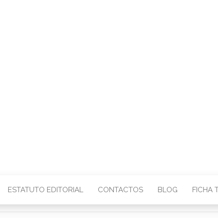
CENTRO – COMU
IMAGEM
ESTATUTO EDITORIAL
CONTACTOS
BLOG
FICHA 