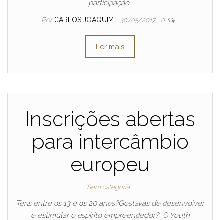
participação…
Por
CARLOS JOAQUIM
30/05/2017
0
Ler mais
Inscrições abertas
para intercâmbio
europeu
Sem categoria
Tens entre os 13 e os 20 anos?Gostavas de desenvolver
e estimular o espírito empreendedor? O Youth