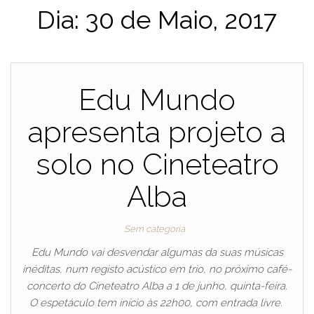
Dia:
30 de Maio, 2017
Edu Mundo
apresenta projeto a
solo no Cineteatro
Alba
Sem categoria
Edu Mundo vai desvendar algumas da suas músicas
inéditas, num registo acústico em trio, no próximo café-
concerto do Cineteatro Alba a 1 de junho, quinta-feira.
O espetáculo tem início às 22h00, com entrada livre.