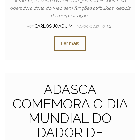
informação sobre os cerca de 300 trabalhadores da
operadora dona do Meo sem funções atribuídas, depois
da reorganização…
Por
CARLOS JOAQUIM
30/05/2017
0
Ler mais
ADASCA
COMEMORA O DIA
MUNDIAL DO
DADOR DE