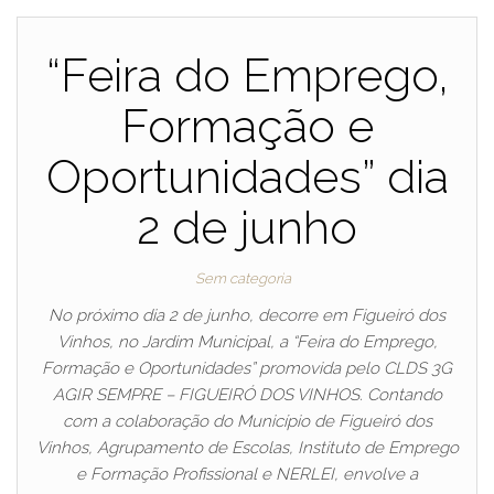
“Feira do Emprego,
Formação e
Oportunidades” dia
2 de junho
Sem categoria
No próximo dia 2 de junho, decorre em Figueiró dos
Vinhos, no Jardim Municipal, a “Feira do Emprego,
Formação e Oportunidades” promovida pelo CLDS 3G
AGIR SEMPRE – FIGUEIRÓ DOS VINHOS. Contando
com a colaboração do Município de Figueiró dos
Vinhos, Agrupamento de Escolas, Instituto de Emprego
e Formação Profissional e NERLEI, envolve a