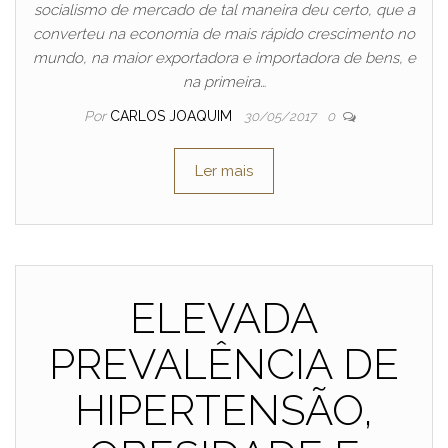
socialismo de mercado de tal maneira deu certo, que a
converteu na economia de mais rápido crescimento no
mundo, na maior exportadora e importadora de bens, e
na primeira…
Por
CARLOS JOAQUIM
30/05/2017
0
Ler mais
ELEVADA
PREVALÊNCIA DE
HIPERTENSÃO,