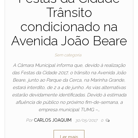
Trânsito
condicionado na
Avenida João Beare
Sem categoria
A Câmara Municipal informa que, devido à realização
das Festas da Cidade 2017, o trânsito na Avenida João
Beare, junto ao Parque da Cerca, na Marinha Grande,
estará interdito, de 2 a 4 de junho. As vias alternativas
estarão devidamente identificadas. Devido à estimada
afluência de público no próximo fim-de-semana, a
empresa municipal TUMG –…
Por
CARLOS JOAQUIM
30/05/2017
0
Ler mais