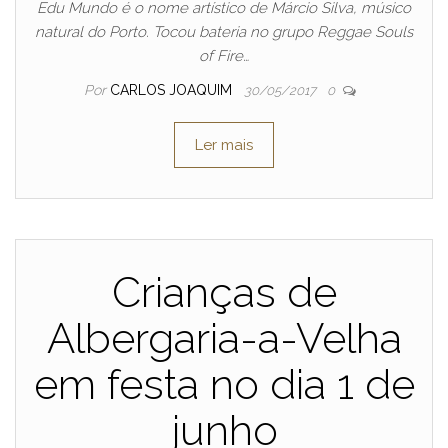
Edu Mundo é o nome artístico de Márcio Silva, músico
natural do Porto. Tocou bateria no grupo Reggae Souls
of Fire…
Por
CARLOS JOAQUIM
30/05/2017
0
Ler mais
Crianças de
Albergaria-a-Velha
em festa no dia 1 de
junho