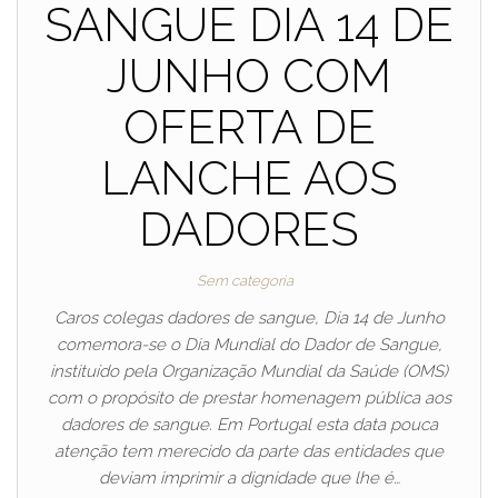
SANGUE DIA 14 DE
JUNHO COM
OFERTA DE
LANCHE AOS
DADORES
Sem categoria
Caros colegas dadores de sangue, Dia 14 de Junho
comemora-se o Dia Mundial do Dador de Sangue,
instituído pela Organização Mundial da Saúde (OMS)
com o propósito de prestar homenagem pública aos
dadores de sangue. Em Portugal esta data pouca
atenção tem merecido da parte das entidades que
deviam imprimir a dignidade que lhe é…