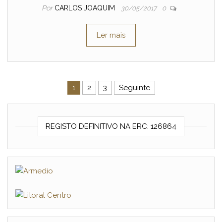
Por
CARLOS JOAQUIM
30/05/2017
0
Ler mais
Navegação de artigos
1
2
3
Seguinte
REGISTO DEFINITIVO NA ERC: 126864