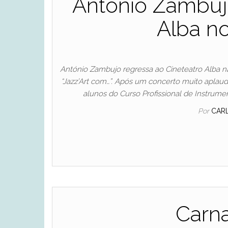
António Zambujo
Alba no
António Zambujo regressa ao Cineteatro Alba na 
“Jazz’Art com…”. Após um concerto muito aplaud
alunos do Curso Profissional de Instrumen
Por
CAR
Carna