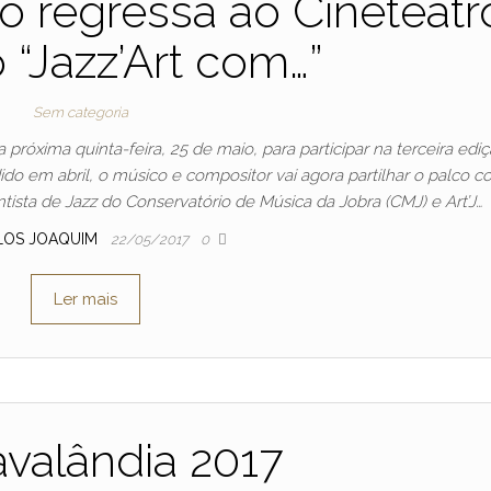
 regressa ao Cineteatr
 “Jazz’Art com…”
Sem categoria
próxima quinta-feira, 25 de maio, para participar na terceira edi
ido em abril, o músico e compositor vai agora partilhar o palco 
tista de Jazz do Conservatório de Música da Jobra (CMJ) e Art’J…
LOS JOAQUIM
22/05/2017
0
Ler mais
valândia 2017