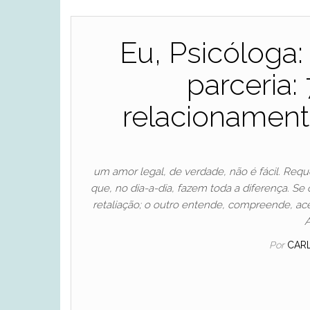
Eu, Psicóloga:
parceria:
relacionament
um amor legal, de verdade, não é fácil. Req
que, no dia-a-dia, fazem toda a diferença. Se
retaliação; o outro entende, compreende, a
A
Por
CAR