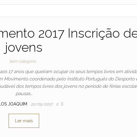
mento 2017 Inscrição d
jovens
Sem categoria
0 aos 17 anos que queiram ocupar os seus tempos livres em ativid
m Movimento coordenado pelo Instituto Português do Desporto 
udável dos tempos livres dos jovens no período de férias escola
pausas…
LOS JOAQUIM
22/05/2017
0
Ler mais