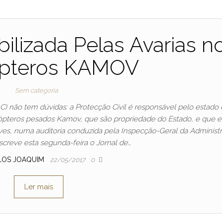
lizada Pelas Avarias n
ópteros KAMOV
Sem categoria
C) não tem dúvidas: a Protecção Civil é responsável pelo estado
ópteros pesados Kamov, que são propriedade do Estado, e que 
ves, numa auditoria conduzida pela Inspecção-Geral da Administ
escreve esta segunda-feira o Jornal de…
LOS JOAQUIM
22/05/2017
0
Ler mais