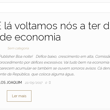
lá voltamos nós a ter 
r de economia
Sem categoria
ublisher Boa noite! Défice baixo, crescimento em alta, Comissã
 procedimento por défices excessivos. Vai tudo bem na economia
s parecem acumular-se também se ouvem sonoros avisos. Cá dent
nte da República, que coloca alguma água…
LOS JOAQUIM
22/05/2017
0
Ler mais