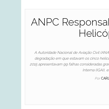
ANPC Responsabi
Helic
A Autoridade Nacional de Aviação Civil (ANA
degradação em que estavam os cinco helic
2015 apresentavam 99 falhas consideradas gra
Interna (IGAI), 
Por
CAR