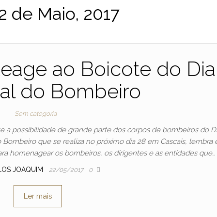
2 de Maio, 2017
eage ao Boicote do Dia
al do Bombeiro
Sem categoria
 a possibilidade de grande parte dos corpos de bombeiros do Dis
do Bombeiro que se realiza no próximo dia 28 em Cascais, lembra
 para homenagear os bombeiros, os dirigentes e as entidades que…
LOS JOAQUIM
22/05/2017
0
Ler mais