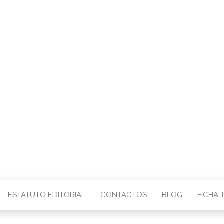
CENTRO – COMU
IMAGEM
ESTATUTO EDITORIAL
CONTACTOS
BLOG
FICHA 