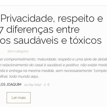
 Privacidade, respeito e
 7 diferenças entre
os saudáveis e tóxicos
Sem categoria
uer comprometimento, maturidade, respeito e uma série de detal
 o relacionamento do casal é saudável e positivo, não existe med
ceita e entrega na mesma medida, sem necessariamente “completa
final, todo mundo aqui…
LOS JOAQUIM
22/05/2017
0
Ler mais