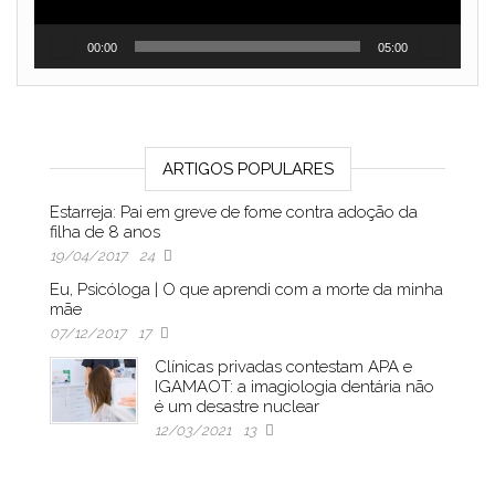
00:00
05:00
ARTIGOS POPULARES
Estarreja: Pai em greve de fome contra adoção da
filha de 8 anos
19/04/2017
24
Eu, Psicóloga | O que aprendi com a morte da minha
mãe
07/12/2017
17
Clínicas privadas contestam APA e
IGAMAOT: a imagiologia dentária não
é um desastre nuclear
12/03/2021
13