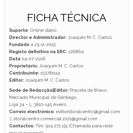
FICHA TÉCNICA
Suporte
: Online diário
Director e Administrador:
Joaquim M. C. Carlos
Fundado
a 25-11-2015
Registo definitivo na ERC:
126864
Data
04-07-2016
Proprietário:
Joaquim M. C. Carlos
Contribuinte:
153781114
Editor:
Joaquim M. C. Carlos
Sede de Redacção|Editor:
Praceta de Ílhavo,
Mercado Municipal de Santiago,
Loja 34 – L, 3810-145 Aveiro
Correio electrónico
: editorlitoralcentro@gmail.com
| litoralcentro.
comercial.2021@gmail.com
Contactos:
Tlm: 914 271 151 (Chamada para rede