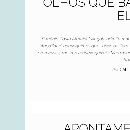
OLHOS QUE B
E
Eugénio Costa Almeida* Angola admite manda
“AngoSat-1” conseguimos que saísse da Terra…
promessas, mesmo as inexequíveis. Mas man
tra
Por
CARL
APONTAME