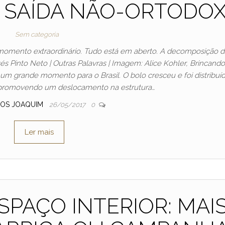
 E SAÍDA NÃO-ORTODO
Sem categoria
omento extraordinário. Tudo está em aberto. A decomposição 
és Pinto Neto | Outras Palavras | Imagem: Alice Kohler, Brincand
m grande momento para o Brasil. O bolo cresceu e foi distribuí
promovendo um deslocamento na estrutura…
OS JOAQUIM
26/05/2017
0
Ler mais
SPAÇO INTERIOR: MAI