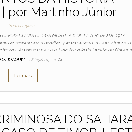
por Martinho Júnior
Sem categoria
DEPOIS DO DIA DE SUA MORTE A 6 DE FEVEREIRO DE 1917
ram as resistências e revoltas que procuraram a todo o transe i
extensão do país e o início da Luta Armada de Libertação Nacion
OS JOAQUIM
26/05/2017
0
Ler mais
CRIMINOSA DO SAHAR