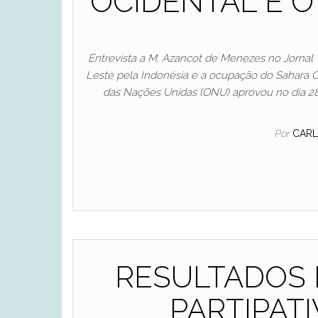
OCIDENTAL E O
Entrevista a M. Azancot de Menezes no Jornal
Leste pela Indonésia e a ocupação do Sahara 
das Nações Unidas (ONU) aprovou no dia 28 
Por
CARL
RESULTADOS 
PARTIPATI