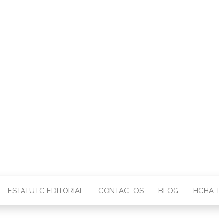
CENTRO – COMU
IMAGEM
ESTATUTO EDITORIAL
CONTACTOS
BLOG
FICHA 