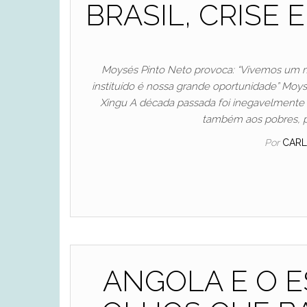
BRASIL, CRISE
Moysés Pinto Neto provoca: “Vivemos um m
instituído é nossa grande oportunidade” Moys
Xingu A década passada foi inegavelmente u
também aos pobres, 
Por
CARL
ANGOLA E O E