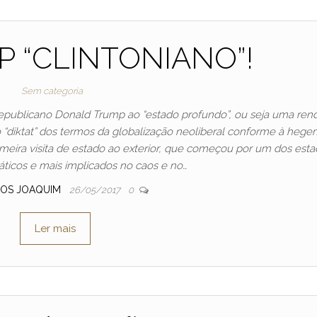
 “CLINTONIANO”!
Sem categoria
republicano Donald Trump ao “estado profundo”, ou seja uma ren
ao “diktat” dos termos da globalização neoliberal conforme à heg
imeira visita de estado ao exterior, que começou por um dos est
icos e mais implicados no caos e no…
OS JOAQUIM
26/05/2017
0
Ler mais