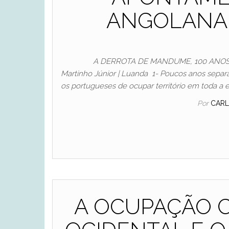
ANGOLANA | 
A DERROTA DE MANDUME, 100 ANOS 
Martinho Júnior | Luanda 1- Poucos anos separa
os portugueses de ocupar território em toda a 
Por
CARL
A OCUPAÇÃO 