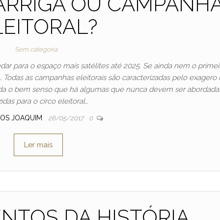
ARRIGA OU CAMPANH
LEITORAL?
Sem categoria
r para o espaço mais satélites até 2025. Se ainda nem o primei
 Todas as campanhas eleitorais são caracterizadas pelo exagero 
da o bem senso que há algumas que nunca devem ser abordada
zidas para o circo eleitoral…
OS JOAQUIM
26/05/2017
0
Ler mais
NTOS DA HISTÓRIA