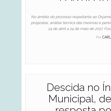
No âmbito do processo respeitante ao Orçament
propostas, análise técnica das mesmas e perío
24 de abril a 24 de maio de 2017. F
Por
CARL
Descida no Ín
Municipal, de
resposta po