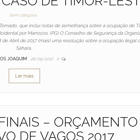
 CASO DE TIMOR-LES
Sem categoria
 Tornado, que inclui notas de semelhança sobre a ocupação de T
Ocidental por Marrocos. (PG) O Conselho de Segurança da Organi
de Abril de 2017 (mais) uma resolução sobre a ocupação ilegal 
Sahara…
OS JOAQUIM
26/05/2017
0
Ler mais
FINAIS – ORÇAMENTO
VO DE VAGOS 2017