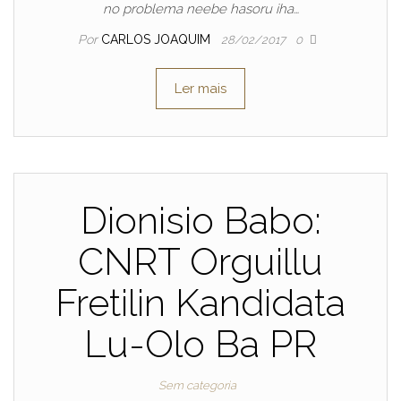
no problema neebe hasoru iha…
Por
CARLOS JOAQUIM
28/02/2017
0
Ler mais
Dionisio Babo:
CNRT Orguillu
Fretilin Kandidata
Lu-Olo Ba PR
Sem categoria