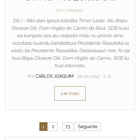
Sem categoria
DILI – Bibi atan Igreza katolika Timor Leste, liliu Bispu
Dioseze Dili, Dom Virgilio do Carmo da Silva, SDB husu
ba kampres sira atu respeita malu no pronto simu
rezultadu kuandu kandidatura Prezidente Republika la
eleitu ba Prezidente Republika. Deklarasaun nee, fo sai
husi Bispu Dioseze Dili, Dom Virgilio do Carmo, SDB liu
husi intervista…
Por
CARLOS JOAQUIM
28/02/2017
0
Ler mais
Navegação de artigos
1
2
…
73
Seguinte