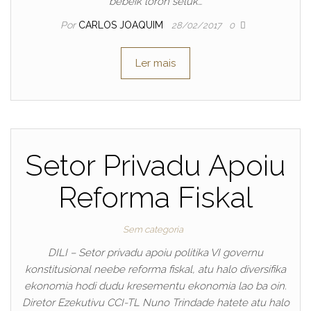
bebeik loron seluk…
Por
CARLOS JOAQUIM
28/02/2017
0
Ler mais
Setor Privadu Apoiu
Reforma Fiskal
Sem categoria
DILI – Setor privadu apoiu politika VI governu
konstitusional neebe reforma fiskal, atu halo diversifika
ekonomia hodi dudu kresementu ekonomia lao ba oin.
Diretor Ezekutivu CCI-TL Nuno Trindade hatete atu halo