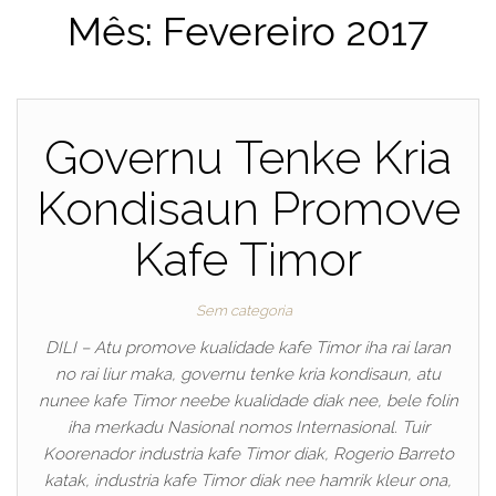
Mês:
Fevereiro 2017
Governu Tenke Kria
Kondisaun Promove
Kafe Timor
Sem categoria
DILI – Atu promove kualidade kafe Timor iha rai laran
no rai liur maka, governu tenke kria kondisaun, atu
nunee kafe Timor neebe kualidade diak nee, bele folin
iha merkadu Nasional nomos Internasional. Tuir
Koorenador industria kafe Timor diak, Rogerio Barreto
katak, industria kafe Timor diak nee hamrik kleur ona,