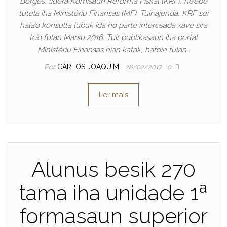
Borges, lidera Komisaun Reforma Fiskal (KRF), ne’ebé
tutela iha Ministériu Finansas (MF). Tuir ajenda, KRF sei
hala’o konsulta lubuk ida ho parte interesada xave sira
to’o fulan Marsu 2016. Tuir publikasaun iha portal
Ministériu Finansas nian katak, hafoin fulan…
Por
CARLOS JOAQUIM
28/02/2017
0
Ler mais
Alunus besik 270
tama iha unidade 1ª
formasaun superior