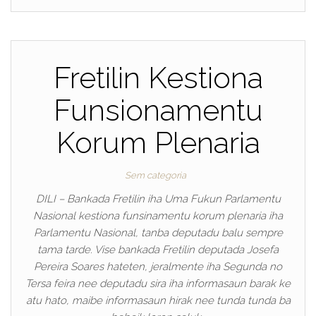
Fretilin Kestiona
Funsionamentu
Korum Plenaria
Sem categoria
DILI – Bankada Fretilin iha Uma Fukun Parlamentu
Nasional kestiona funsinamentu korum plenaria iha
Parlamentu Nasional, tanba deputadu balu sempre
tama tarde. Vise bankada Fretilin deputada Josefa
Pereira Soares hateten, jeralmente iha Segunda no
Tersa feira nee deputadu sira iha informasaun barak ke
atu hato, maibe informasaun hirak nee tunda tunda ba