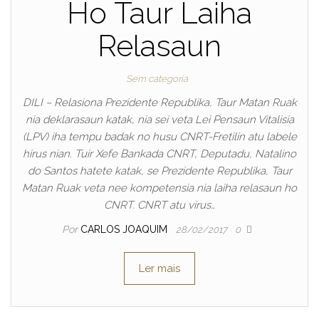
Ho Taur Laiha
Relasaun
Sem categoria
DILI – Relasiona Prezidente Republika, Taur Matan Ruak
nia deklarasaun katak, nia sei veta Lei Pensaun Vitalisia
(LPV) iha tempu badak no husu CNRT-Fretilin atu labele
hirus nian. Tuir Xefe Bankada CNRT, Deputadu, Natalino
do Santos hatete katak, se Prezidente Republika, Taur
Matan Ruak veta nee kompetensia nia laiha relasaun ho
CNRT. CNRT atu virus…
Por
CARLOS JOAQUIM
28/02/2017
0
Ler mais