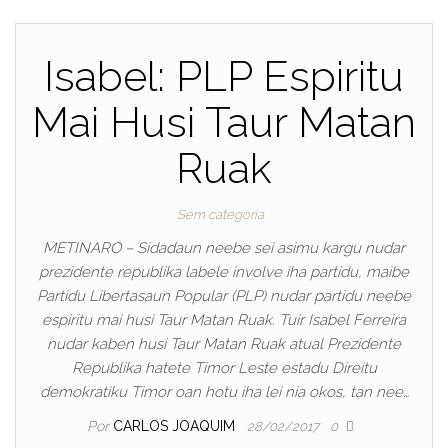
Isabel: PLP Espiritu
Mai Husi Taur Matan
Ruak
Sem categoria
METINARO – Sidadaun neebe sei asimu kargu nudar
prezidente republika labele involve iha partidu, maibe
Partidu Libertasaun Popular (PLP) nudar partidu neebe
espiritu mai husi Taur Matan Ruak. Tuir Isabel Ferreira
nudar kaben husi Taur Matan Ruak atual Prezidente
Republika hatete Timor Leste estadu Direitu
demokratiku Timor oan hotu iha lei nia okos, tan nee…
Por
CARLOS JOAQUIM
28/02/2017
0