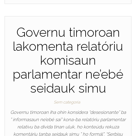
Governu timoroan
lakomenta relatóriu
komisaun
parlamentar ne’ebé
seidauk simu
Sem categoria
Governu timoroan iha ohin konsidera “desesionante” ba
” informasaun ne’ebé sai” kona-ba relatóriu parlamentar
relativu ba dívida tinan uluk, ho konteúdu rekuza
komentáriu tanba seidauk simu ” ho formál”. “Serbisu