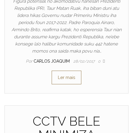
Figura potensial no akomodativu hanesan Prezidenti
Republika (PR), Taur Matan Ruak, iha biban duni atu
lidera hikas Governu nudar Primeriru Ministru iha
periodu foun 2017-2022. Padre Paroquia Ainaro,
Armindo Brito, reafirma katak, ho esperensia Taur nian
durante assume kargu Prezidenti Republika, ne’ebe
konsege la’o halibur komunidade suku 442 hatene
momos ona saida maka povu nia…
Por
CARLOS JOAQUIM
28/02/2017
0
Ler mais
CCTV BELE