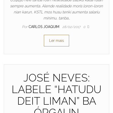
US$150 ne’e tanba folin nesesidade baziku kada fulan
sempre aumenta. Alende realidade moris loron-loron
nian karun, KSTL mos husu tenki aumenta salariu
mínimu, tanba…
Por
CARLOS JOAQUIM
28/02/2017
0
Ler mais
JOSÉ NEVES:
LABELE “HATUDU
DEIT LIMAN” BA
ÓRGAUN