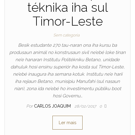
téknika iha sul
Timor-Leste
Sem categoria
Besik estudante 270 tau-naran ona iha kursu ba
produsaun animál no konstrusaun sivil ne’ebé loke tinan
ne’e hanaran Institutu Politékniku Betano, unidade
dahuluk hosi ensinu superiór iha kosta sul Timor-Leste,
ne’ebé inaugura iha semana kotuk. Institutu ne’e harii
iha rejiaun Betano, munisípiu Manufahi (sul nasaun
nian), zona ida ne’ebé ho investimentu públiku boot
hosi Governu…
Por
CARLOS JOAQUIM
28/02/2017
0
Ler mais