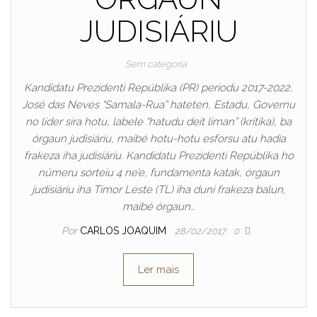
JUDISIÁRIU
Sem categoria
Kandidatu Prezidenti Repúblika (PR) periodu 2017-2022,
José das Neves “Samala-Rua” hateten, Estadu, Governu
no lider sira hotu, labele “hatudu deit liman” (krítika), ba
órgaun judisiáriu, maibé hotu-hotu esforsu atu hadia
frakeza iha judisiáriu. Kandidatu Prezidenti Repúblika ho
númeru sorteiu 4 ne’e, fundamenta katak, órgaun
judisiáriu iha Timor Leste (TL) iha duni frakeza balun,
maibé órgaun…
Por
CARLOS JOAQUIM
28/02/2017
0
Ler mais