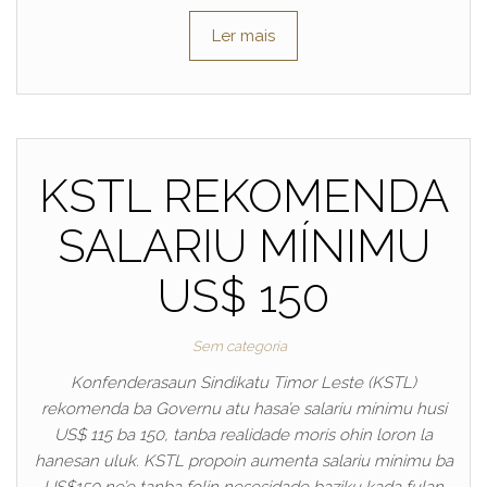
Ler mais
KSTL REKOMENDA
SALARIU MÍNIMU
US$ 150
Sem categoria
Konfenderasaun Sindikatu Timor Leste (KSTL)
rekomenda ba Governu atu hasa’e salariu mínimu husi
US$ 115 ba 150, tanba realidade moris ohin loron la
hanesan uluk. KSTL propoin aumenta salariu mínimu ba