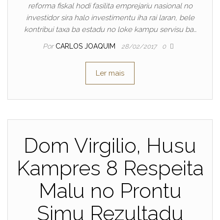
reforma fiskal hodi fasilita emprejariu nasional no
investidor sira halo investimentu iha rai laran, bele
kontribui taxa ba estadu no loke kampu servisu ba…
Por
CARLOS JOAQUIM
28/02/2017
0
Ler mais
Dom Virgilio, Husu
Kampres 8 Respeita
Malu no Prontu
Simu Rezultadu