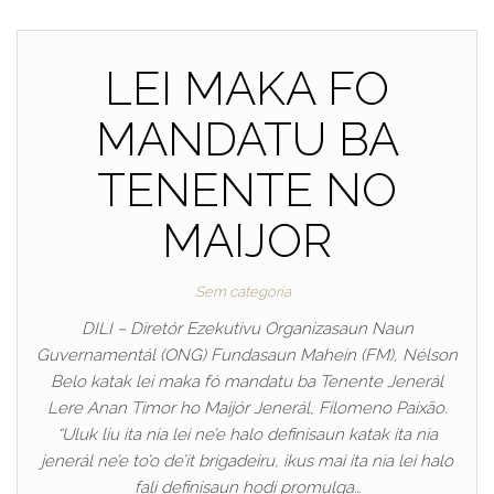
LEI MAKA FO
MANDATU BA
TENENTE NO
MAIJOR
Sem categoria
DILI – Diretór Ezekutivu Organizasaun Naun
Guvernamentál (ONG) Fundasaun Mahein (FM), Nélson
Belo katak lei maka fó mandatu ba Tenente Jenerál
Lere Anan Timor ho Maijór Jenerál, Filomeno Paixão.
“Uluk liu ita nia lei ne’e halo definisaun katak ita nia
jenerál ne’e to’o de’it brigadeiru, ikus mai ita nia lei halo
fali definisaun hodi promulga…