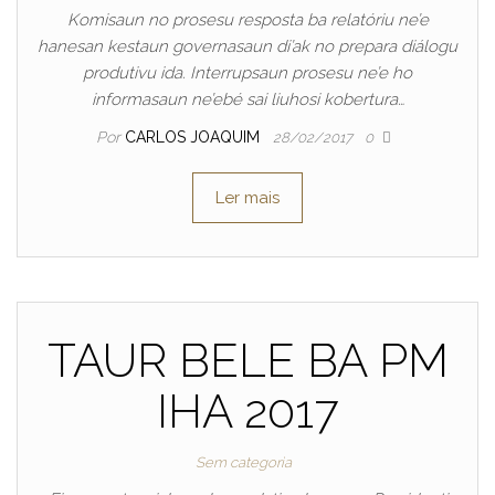
Komisaun no prosesu resposta ba relatóriu ne’e
hanesan kestaun governasaun di’ak no prepara diálogu
produtivu ida. Interrupsaun prosesu ne’e ho
informasaun ne’ebé sai liuhosi kobertura…
Por
CARLOS JOAQUIM
28/02/2017
0
Ler mais
TAUR BELE BA PM
IHA 2017
Sem categoria