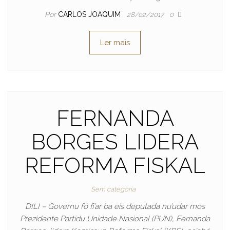
Por
CARLOS JOAQUIM
28/02/2017
0
Ler mais
FERNANDA
BORGES LIDERA
REFORMA FISKAL
Sem categoria
DILI – Governu fó fi’ar ba eis deputada nu’udar mos
Prezidente Partidu Unidade Nasional (PUN), Fernanda