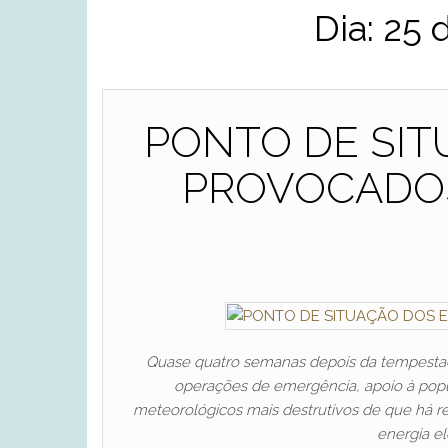
Dia:
25 
PONTO DE SI
PROVOCADOS
Quase quatro semanas depois da tempestade
operações de emergência, apoio à popu
meteorológicos mais destrutivos de que há re
energia el