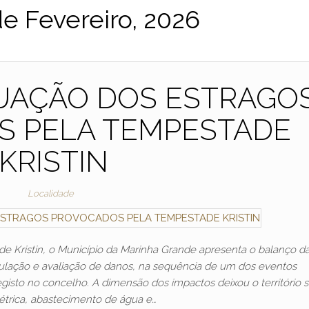
de Fevereiro, 2026
TUAÇÃO DOS ESTRAGO
 PELA TEMPESTADE
KRISTIN
Localidade
 Kristin, o Município da Marinha Grande apresenta o balanço d
lação e avaliação de danos, na sequência de um dos eventos
gisto no concelho. A dimensão dos impactos deixou o território
étrica, abastecimento de água e…