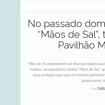
No passado domi
“Mãos de Sal”,
Pavilhão M
Mais de 70 espetadores de diversas idades ass
Febres, ao espetáculo teatral “Mãos de Sal”,
duas protagonistas que encheram plenament
apaixonante v
Por
CAR