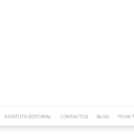
CENTRO – COMU
IMAGEM
ESTATUTO EDITORIAL
CONTACTOS
BLOG
FICHA 