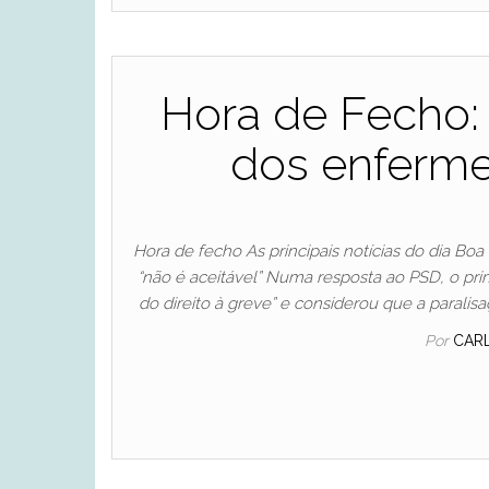
Hora de Fecho: 
dos enfermei
Hora de fecho As principais notícias do dia 
“não é aceitável” Numa resposta ao PSD, o pri
do direito à greve” e considerou que a parali
Por
CAR