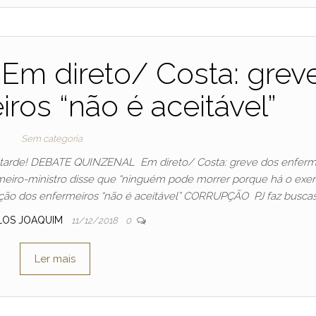
Em direto/ Costa: grev
ros “não é aceitável”
Sem categoria
Boa tarde! DEBATE QUINZENAL Em direto/ Costa: greve dos enferm
meiro-ministro disse que “ninguém pode morrer porque há o exer
sação dos enfermeiros “não é aceitável” CORRUPÇÃO PJ faz busca
LOS JOAQUIM
11/12/2018
0
Ler mais