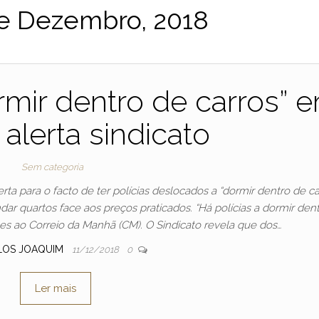
de Dezembro, 2018
ormir dentro de carros” 
 alerta sindicato
Sem categoria
lerta para o facto de ter polícias deslocados a “dormir dentro de ca
r quartos face aos preços praticados. “Há polícias a dormir den
ões ao Correio da Manhã (CM). O Sindicato revela que dos…
LOS JOAQUIM
11/12/2018
0
Ler mais