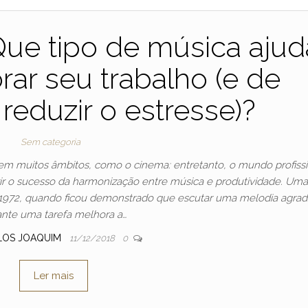
 Que tipo de música ajud
ar seu trabalho (e de
eduzir o estresse)?
Sem categoria
 muitos âmbitos, como o cinema: entretanto, o mundo profissi
ir o sucesso da harmonização entre música e produtividade. Uma
m 1972, quando ficou demonstrado que escutar uma melodia agrad
ante uma tarefa melhora a…
LOS JOAQUIM
11/12/2018
0
Ler mais