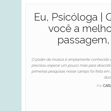
Eu, Psicóloga |
você a melhor
passagem, r
O poder da música é amplamente conhecido em
precisou esperar um pouco mais para descobr
primeiras pesquisas nesse campo foi feita e
dur
Por
CAR