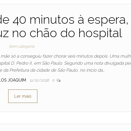
 de 40 minutos à espera,
uz no chão do hospital
Sem categoria
 mãe só a conseguiu fazer chorar seis minutos depois. Uma mulh
ospital D. Pedro II, em São Paulo. Segundo uma nota divulgada pe
 da Prefeitura da cidade de São Paulo, no início da…
LOS JOAQUIM
11/12/2018
0
Ler mais