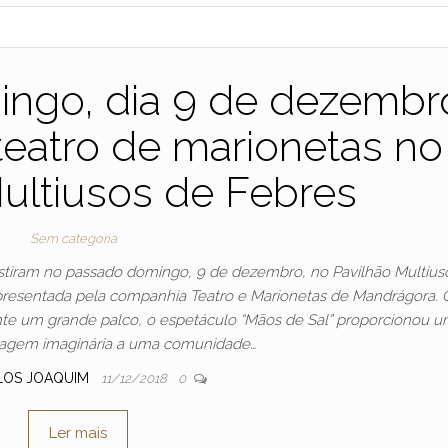
ngo, dia 9 de dezembro
 teatro de marionetas no
ultiusos de Febres
Sem categoria
istiram no passado domingo, 9 de dezembro, no Pavilhão Multius
 apresentada pela companhia Teatro e Marionetas de Mandrágora.
e um grande palco, o espetáculo “Mãos de Sal” proporcionou 
iagem imaginária a uma comunidade…
LOS JOAQUIM
11/12/2018
0
Ler mais