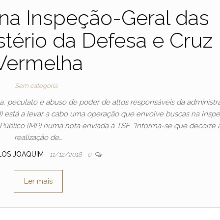
 na Inspeção-Geral das
stério da Defesa e Cruz
Vermelha
Sem categoria
a, peculato e abuso de poder de altos responsáveis da administr
 (PJ) está a levar a cabo uma operação que envolve buscas na Insp
o Público (MP) numa nota enviada à TSF. “Informa-se que decorre 
realização de…
LOS JOAQUIM
11/12/2018
0
Ler mais