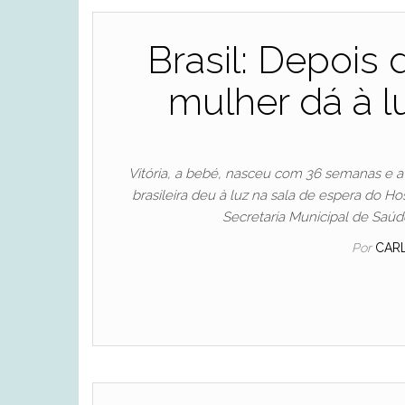
Brasil: Depois
mulher dá à l
Vitória, a bebé, nasceu com 36 semanas e a
brasileira deu à luz na sala de espera do H
Secretaria Municipal de Saúde
Por
CAR