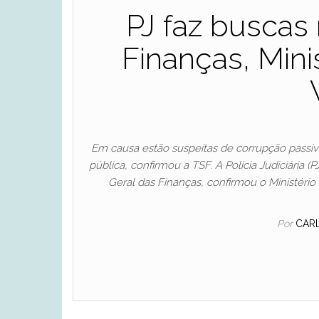
PJ faz buscas
Finanças, Mini
Em causa estão suspeitas de corrupção passiv
pública, confirmou a TSF. A Polícia Judiciária
Geral das Finanças, confirmou o Ministéri
Por
CAR