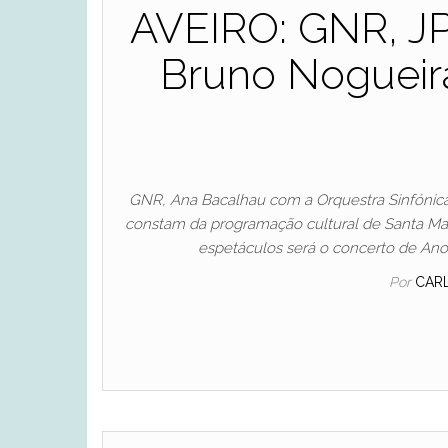
AVEIRO: GNR, JP
Bruno Nogueira
GNR, Ana Bacalhau com a Orquestra Sinfónica
constam da programação cultural de Santa Mari
espetáculos será o concerto de Ano
Por
CAR