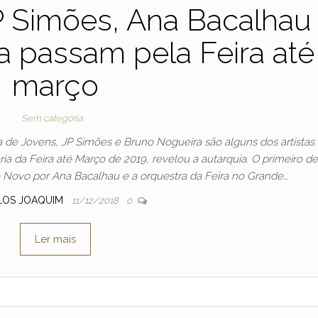
 Simões, Ana Bacalhau
 passam pela Feira até
março
Sem categoria
 de Jovens, JP Simões e Bruno Nogueira são alguns dos artistas
a da Feira até Março de 2019, revelou a autarquia. O primeiro d
 Novo por Ana Bacalhau e a orquestra da Feira no Grande…
LOS JOAQUIM
11/12/2018
0
Ler mais