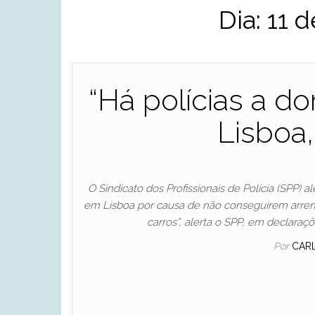
Dia:
11 
“Há polícias a d
Lisboa,
O Sindicato dos Profissionais de Polícia (SPP) a
em Lisboa por causa de não conseguirem arrenda
carros”, alerta o SPP, em declaraç
Por
CAR