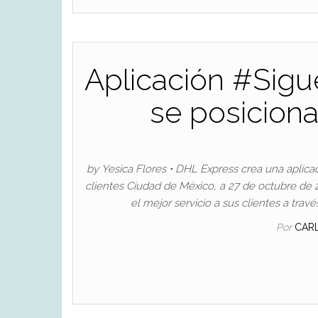
Aplicación #Sig
se posiciona
by Yesica Flores • DHL Express crea una aplicac
clientes Ciudad de México, a 27 de octubre de 
el mejor servicio a sus clientes a tr
Por
CAR