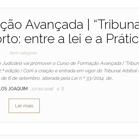
ão Avançada | “Tribuna
to: entre a lei e a Prátic
Sem categoria
Judiciária vai promover o Curso de Formação Avançada | “Tribun
 (2.ª edição ) Com a criação e entrada em vigor do Tribunal Arbitral
 de 6 de setembro, alterada pela Lei n.º 33/2014, de…
LOS JOAQUIM
27/10/2016
0
Ler mais