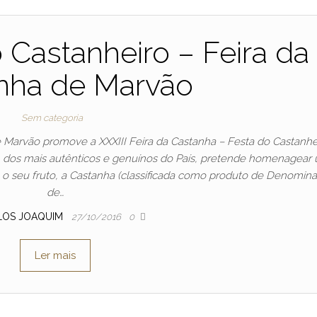
o Castanheiro – Feira da
nha de Marvão
Sem categoria
 Marvão promove a XXXIII Feira da Castanha – Festa do Castanhe
 dos mais autênticos e genuínos do País, pretende homenagear
 o seu fruto, a Castanha (classificada como produto de Denomin
de…
LOS JOAQUIM
27/10/2016
0
Ler mais