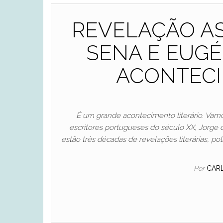
REVELAÇÃO AS
SENA E EUG
ACONTECI
É um grande acontecimento literário. Vamo
escritores portugueses do século XX, Jorge
estão três décadas de revelações literárias, po
Por
CAR