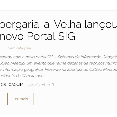
bergaria-a-Velha lanço
 novo Portal SIG
Sem categoria
sentou hoje o novo portal SIG – Sistemas de Informação Geográfi
OSGeo Meetup, um evento que reúne dezenas de técnicos munici
de informação geográfica. Presente na abertura do OSGeo Meetup
esidente da Câmara deu…
LOS JOAQUIM
27/10/2016
0
Ler mais