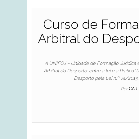
Curso de Formaç
Arbitral do Despor
A UNIFOJ – Unidade de Formação Jurídica e 
Arbitral do Desporto: entre a lei e a Prática”
Desporto pela Lei n.º 74/2013,
Por
CAR