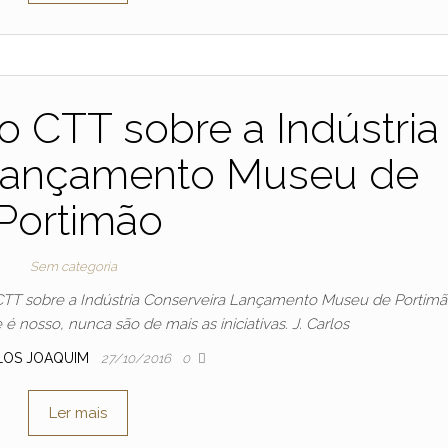
o CTT sobre a Indústria
 Lançamento Museu de
Portimão
Sem categoria
do CTT sobre a Indústria Conserveira Lançamento Museu de Portimã
 nosso, nunca são de mais as iniciativas. J. Carlos
LOS JOAQUIM
27/10/2016
0
Ler mais