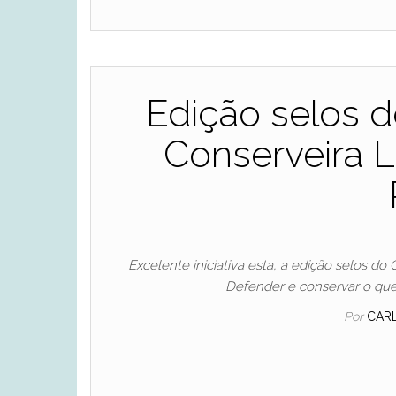
Edição selos d
Conserveira
Excelente iniciativa esta, a edição selos 
Defender e conservar o que é
Por
CAR