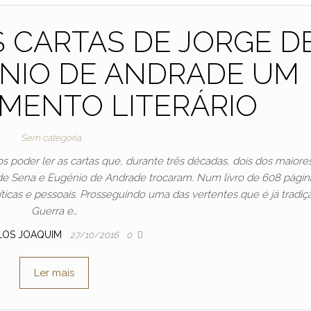
 CARTAS DE JORGE D
ÉNIO DE ANDRADE UM
MENTO LITERÁRIO
Sem categoria
s poder ler as cartas que, durante três décadas, dois dos maiore
 de Sena e Eugénio de Andrade trocaram. Num livro de 608 págin
líticas e pessoais. Prosseguindo uma das vertentes que é já tradiç
Guerra e…
LOS JOAQUIM
27/10/2016
0
Ler mais