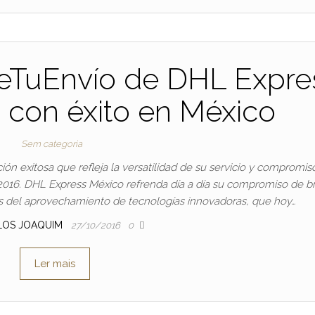
ueTuEnvío de DHL Expre
 con éxito en México
Sem categoria
ión exitosa que refleja la versatilidad de su servicio y compromis
2016. DHL Express México refrenda día a día su compromiso de br
avés del aprovechamiento de tecnologías innovadoras, que hoy…
LOS JOAQUIM
27/10/2016
0
Ler mais