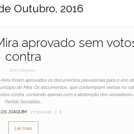
de Outubro, 2016
ira aprovado sem voto
contra
Sem categoria
-feira foram aprovados os documentos previsionais para o ano d
nicípio de Mira. Os documentos, que contemplam verbas no val
votos contra, contando apenas com a abstenção dos vereadores
Partido Socialista.…
LOS JOAQUIM
27/10/2016
0
Ler mais