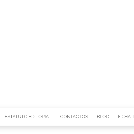
CENTRO – COMU
IMAGEM
ESTATUTO EDITORIAL
CONTACTOS
BLOG
FICHA 