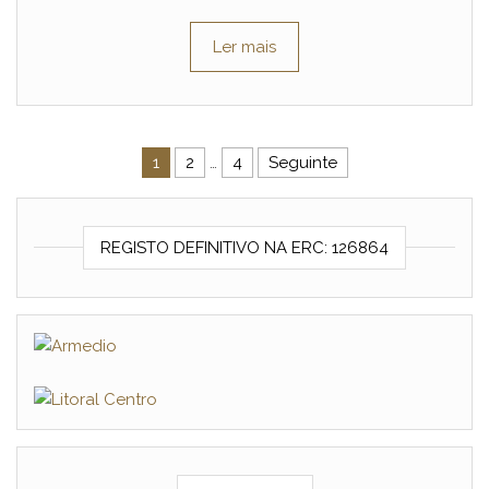
Ler mais
Navegação de artigos
1
2
…
4
Seguinte
REGISTO DEFINITIVO NA ERC: 126864