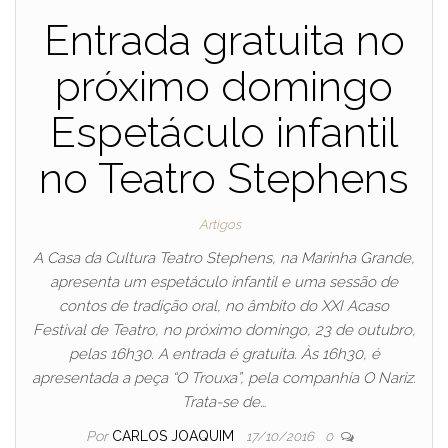
Entrada gratuita no
próximo domingo
Espetáculo infantil
no Teatro Stephens
Artigos
A Casa da Cultura Teatro Stephens, na Marinha Grande,
apresenta um espetáculo infantil e uma sessão de
contos de tradição oral, no âmbito do XXI Acaso
Festival de Teatro, no próximo domingo, 23 de outubro,
pelas 16h30. A entrada é gratuita. Às 16h30, é
apresentada a peça “O Trouxa”, pela companhia O Nariz.
Trata-se de…
Por
CARLOS JOAQUIM
17/10/2016
0