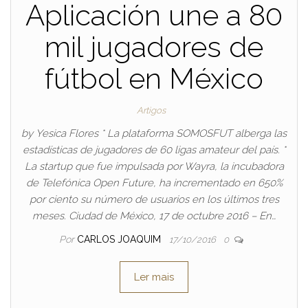
Aplicación une a 80
mil jugadores de
fútbol en México
Artigos
by Yesica Flores * La plataforma SOMOSFUT alberga las
estadísticas de jugadores de 60 ligas amateur del país. *
La startup que fue impulsada por Wayra, la incubadora
de Telefónica Open Future, ha incrementado en 650%
por ciento su número de usuarios en los últimos tres
meses. Ciudad de México, 17 de octubre 2016 – En…
Por
CARLOS JOAQUIM
17/10/2016
0
Ler mais