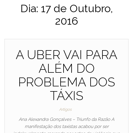
Dia:
17 de Outubro,
2016
A UBER VAI PARA
ALÉM DO
PROBLEMA DOS
TÁXIS
Artigos
Ana Alexandra Gonçalves – Triunfo da Razão A
manifestação dos taxistas acabou por ser