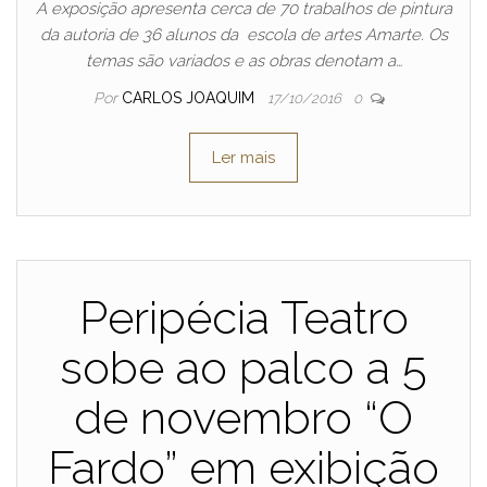
A exposição apresenta cerca de 70 trabalhos de pintura
da autoria de 36 alunos da escola de artes Amarte. Os
temas são variados e as obras denotam a…
Por
CARLOS JOAQUIM
17/10/2016
0
Ler mais
Peripécia Teatro
sobe ao palco a 5
de novembro “O
Fardo” em exibição