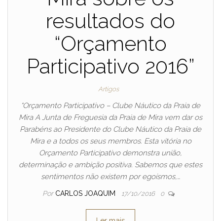
resultados do
“Orçamento
Participativo 2016”
Artigos
“Orçamento Participativo – Clube Náutico da Praia de
Mira A Junta de Freguesia da Praia de Mira vem dar os
Parabéns ao Presidente do Clube Náutico da Praia de
Mira e a todos os seus membros. Esta vitória no
Orçamento Participativo demonstra união,
determinação e ambição positiva. Sabemos que estes
sentimentos não existem por egoísmos,…
Por
CARLOS JOAQUIM
17/10/2016
0
Ler mais