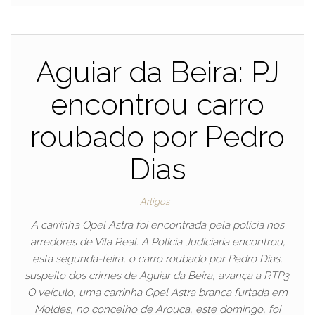
Aguiar da Beira: PJ
encontrou carro
roubado por Pedro
Dias
Artigos
A carrinha Opel Astra foi encontrada pela polícia nos
arredores de Vila Real. A Polícia Judiciária encontrou,
esta segunda-feira, o carro roubado por Pedro Dias,
suspeito dos crimes de Aguiar da Beira, avança a RTP3.
O veículo, uma carrinha Opel Astra branca furtada em
Moldes, no concelho de Arouca, este domingo, foi