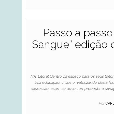
Passo a passo 
Sangue” edição
NR: Litoral Centro dá espaço para os seus leit
boa educação, civismo, valorizando desta fo
expressão, assim se deve compreender a divulg
Por
CAR