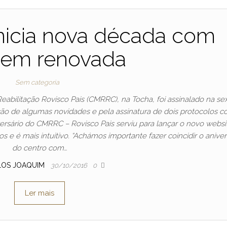
inicia nova década com
em renovada
Sem categoria
eabilitação Rovisco Pais (CMRRC), na Tocha, foi assinalado na se
ção de algumas novidades e pela assinatura de dois protocolos c
ersário do CMRRC – Rovisco Pais serviu para lançar o novo websi
 e é mais intuitivo. “Achámos importante fazer coincidir o aniver
do centro com…
LOS JOAQUIM
30/10/2016
0
Ler mais