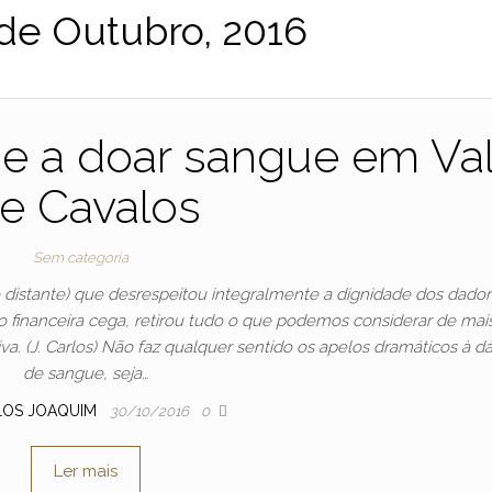
de Outubro, 2016
se a doar sangue em Va
e Cavalos
Sem categoria
distante) que desrespeitou integralmente a dignidade dos dado
inanceira cega, retirou tudo o que podemos considerar de mai
a. (J. Carlos) Não faz qualquer sentido os apelos dramáticos à d
de sangue, seja…
LOS JOAQUIM
30/10/2016
0
Ler mais