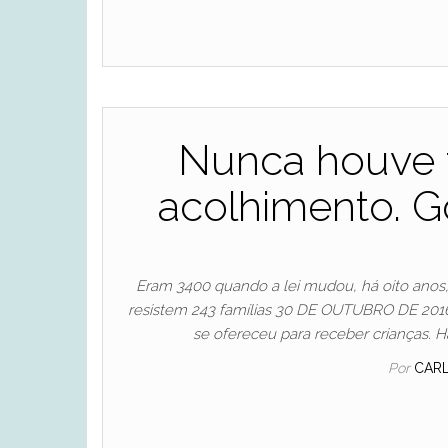
Nunca houve t
acolhimento. G
Eram 3400 quando a lei mudou, há oito anos,
resistem 243 famílias 30 DE OUTUBRO DE 201600:
se ofereceu para receber crianças. 
Por
CAR