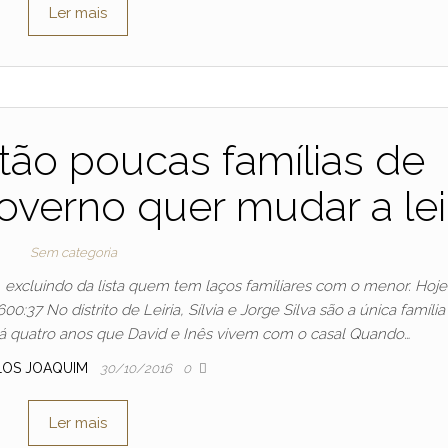
Ler mais
ão poucas famílias de
overno quer mudar a lei
Sem categoria
 excluindo da lista quem tem laços familiares com o menor. Hoje
37 No distrito de Leiria, Sílvia e Jorge Silva são a única famíli
Há quatro anos que David e Inês vivem com o casal Quando…
LOS JOAQUIM
30/10/2016
0
Ler mais