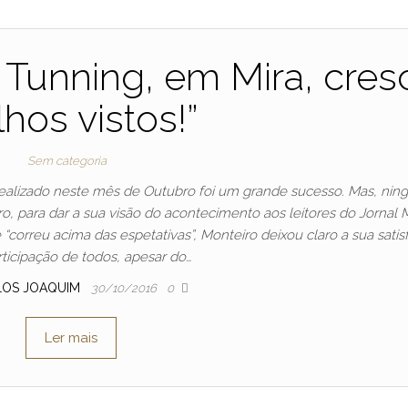
O Tunning, em Mira, cres
lhos vistos!”
Sem categoria
realizado neste mês de Outubro foi um grande sucesso. Mas, ni
o, para dar a sua visão do acontecimento aos leitores do Jornal 
“correu acima das espetativas”, Monteiro deixou claro a sua satis
rticipação de todos, apesar do…
LOS JOAQUIM
30/10/2016
0
Ler mais