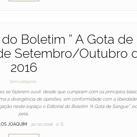
do Boletim ” A Gota de
 de Setembro/Outubro 
2016
Sem categoria
ores se fazerem ouvir, desde que cumpram com os princípios bási
rma a divergência de opiniões, em conformidade com a liberdade
ação neste espaço o Editorial do Boletim “A Gota de Sangue”, ed
pela…
LOS JOAQUIM
30/10/2016
0