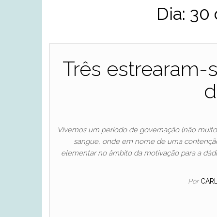
Dia:
30 
Três estrearam-
d
Vivemos um período de governação (não muito 
sangue, onde em nome de uma contenção f
elementar no âmbito da motivação para a dádiv
Por
CAR