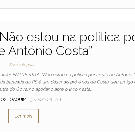
Não estou na política p
e António Costa”
Sem categoria
a tarde! ENTREVISTA “Não estou na política por conta de António 
r da bancada do PS é um dos mais próximos de Costa, seu amigo 
ente do Governo açoriano abre o livro nesta…
LOS JOAQUIM
30/10/2016
0
Ler mais