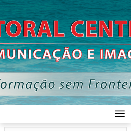
Informação Sem Fronteiras
LITORAL
CENTRO –
COMUNICAÇÃ
E IMAGEM