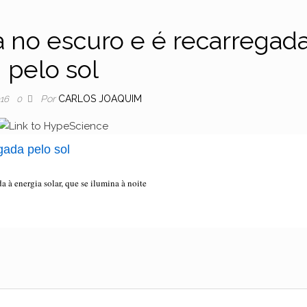
ha no escuro e é recarregad
pelo sol
Por
CARLOS JOAQUIM
016
0
gada pelo sol
 à energia solar, que se ilumina à noite