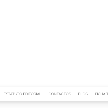
CENTRO – COMU
IMAGEM
ESTATUTO EDITORIAL
CONTACTOS
BLOG
FICHA 