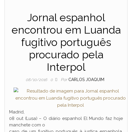
Jornal espanhol
encontrou em Luanda
fugitivo português
procurado pela
Interpol
Por
CARLOS JOAQUIM
08/10/2016
0
Madrid,
08 out (Lusa) – O diário espanhol El Mundo faz hoje
manchete com o
caso de um fugitivo português à justiça espanhola,