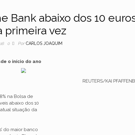
e Bank abaixo dos 10 euro
a primeira vez
Por
CARLOS JOAQUIM
016
0
de o início do ano
REUTERS/KAI PFAFFEN
 8% na Bolsa de
veis abaixo dos 10
atual situação da
is’ do maior banco