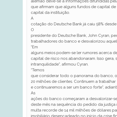
alemão deve-se a informações difundidas pe
que afirmam que alguns fundos de capital de ri
capital da instituição.
A
cotação do Deutsche Bank já caiu 58% desde o
O
presidente do Deutsche Bank, John Cyran, ped
trabalhadores do banco e desvalorizou aquela
“Em
alguns meios podem-se ler rumores acerca d
capital de risco nos abandonaram. Isso gera, 
intranquilidade”, afirmou Cyran.
“Temos
que considerar todo o panorama do banco, o
20 milhões de clientes. Continuem a trabalha
e continuaremos a ser um banco forte”, adiant
As
ações do banco começaram a desvalorizar-s
deste mês na sequência do pedido da justiça
multa recorde de 14 mil milhões de dólares para
imobiliário desencadeado no início da crise f