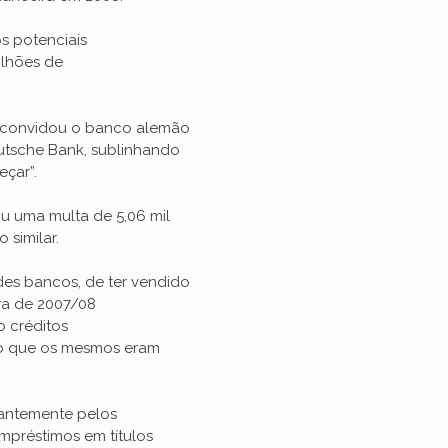
s potenciais
ilhões de
s convidou o banco alemão
utsche Bank, sublinhando
çar”.
 uma multa de 5,06 mil
 similar.
es bancos, de ter vendido
ira de 2007/08
o créditos
do que os mesmos eram
ndantemente pelos
mpréstimos em títulos