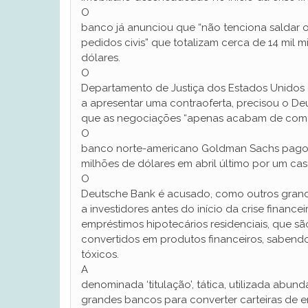
O
banco já anunciou que “não tenciona saldar o
pedidos civis” que totalizam cerca de 14 mil m
dólares.
O
Departamento de Justiça dos Estados Unido
a apresentar uma contraoferta, precisou o De
que as negociações “apenas acabam de come
O
banco norte-americano Goldman Sachs pagou
milhões de dólares em abril último por um caso
O
Deutsche Bank é acusado, como outros grand
a investidores antes do início da crise finance
empréstimos hipotecários residenciais, que sã
convertidos em produtos financeiros, saben
tóxicos.
A
denominada ‘titulação’, tática, utilizada abu
grandes bancos para converter carteiras de e