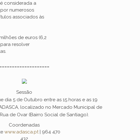
 é considerada a
8 por numerosos
ítulos associados às
milhões de euros (6,2
 para resolver
as.
____________________
Sessão
e dia 5 de Outubro entre as 15 horas e as 19
 ADASCA, localizado no Mercado Municipal de
, Rua de Ovar (Bairro Social de Santiago).
Coordenadas
te
www.adasca.pt
| 964 470
432