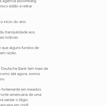
la agência Bloomberg
sco estão a retirar
 início do ano.
iu tranquilidade aos
s notícias.
e que alguns fundos de
sem razão,
 Deutsche Bank tem mais de
r como até agora, somos
ou.
e fortemente em meados
 norte-americana de uma
 saldar o litígio
inanceira em 2008.