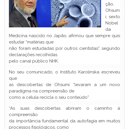
ção,
Ohsum
i, sexto
Nobel
da
Medicina nascido no Japão, afirmou que sempre quis
estudar “matérias que
não foram estudadas por outros cientistas”, segundo
declarações recolhidas
pelo canal público NHK.
No seu comunicado, o Instituto Karolinska escreveu
que
as descobertas de Ohsumi “levaram a um novo
paradigma na compreensão de
como a célula recicla o seu conteúdo”.
“As suas descobertas abriram o caminho à
compreensão
da importância fundamental da autofagia em muitos
processos fisiológicos, como