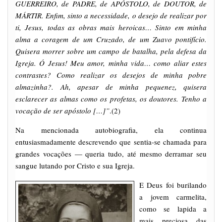
GUERREIRO, de PADRE, de APÓSTOLO, de DOUTOR, de
MÁRTIR. Enfim, sinto a necessidade, o desejo de realizar por
ti, Jesus, todas as obras mais heroicas… Sinto em minha
alma a coragem de um Cruzado, de um Zuavo pontifício.
Quisera morrer sobre um campo de batalha, pela defesa da
Igreja. Ó Jesus! Meu amor, minha vida… como aliar estes
contrastes? Como realizar os desejos de minha pobre
almazinha?. Ah, apesar de minha pequenez, quisera
esclarecer as almas como os profetas, os doutores. Tenho a
vocação de ser apóstolo […]”
.(2)
Na mencionada autobiografia, ela continua
entusiasmadamente descrevendo que sentia-se chamada para
grandes vocações — queria tudo, até mesmo derramar seu
sangue lutando por Cristo e sua Igreja.
E Deus foi burilando
a jovem carmelita,
como se lapida a
mais preciosa das