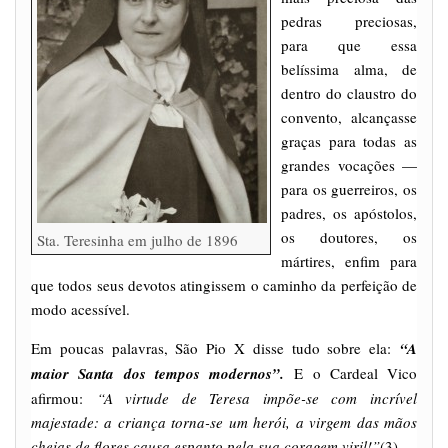
pedras preciosas,
para que essa
belíssima alma, de
dentro do claustro do
convento, alcançasse
graças para todas as
grandes vocações —
para os guerreiros, os
padres, os apóstolos,
os doutores, os
Sta. Teresinha em julho de 1896
mártires, enfim para
que todos seus devotos atingissem o caminho da perfeição de
modo acessível.
Em poucas palavras, São Pio X disse tudo sobre ela:
“A
maior Santa dos tempos modernos”.
E o Cardeal Vico
afirmou:
“A virtude de Teresa impõe-se com incrível
majestade: a criança torna-se um herói, a virgem das mãos
cheias de flores causa espanto pela sua coragem viril!”
(3)