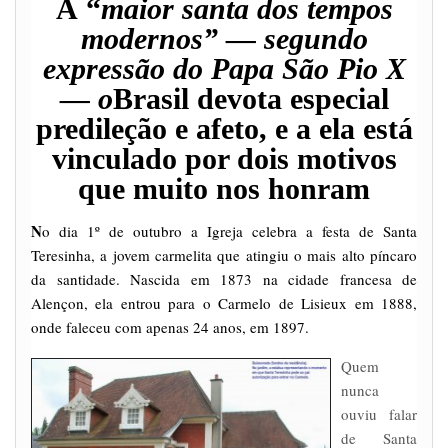
À “
maior santa dos tempos
modernos” — segundo
expressão do Papa São Pio X
— o
Brasil devota especial
predileção e afeto, e a ela está
vinculado por dois motivos
que muito nos honram
N
o dia 1º de outubro a Igreja celebra a festa de Santa
Teresinha, a jovem carmelita que atingiu o mais alto píncaro
da santidade. Nascida em 1873 na cidade francesa de
Alençon, ela entrou para o Carmelo de Lisieux em 1888,
onde faleceu com apenas 24 anos, em 1897.
Quem
nunca
ouviu falar
de Santa