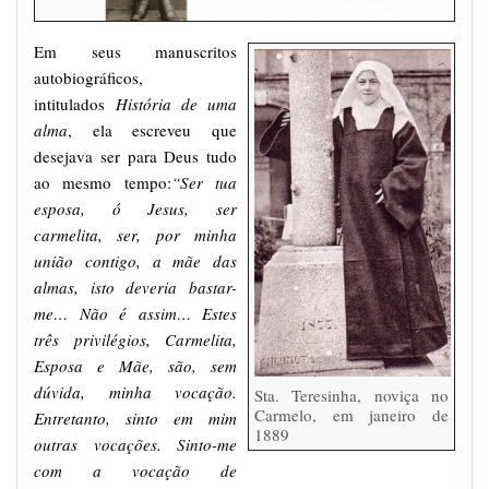
Em seus manuscritos
autobiográficos,
intitulados
História de uma
alma
, ela escreveu que
desejava ser para Deus tudo
ao mesmo tempo:
“Ser tua
esposa, ó Jesus, ser
carmelita, ser, por minha
união contigo, a mãe das
almas, isto deveria bastar-
me… Não é assim… Estes
três privilégios, Carmelita,
Esposa e Mãe, são, sem
dúvida, minha vocação.
Sta. Teresinha, noviça no
Carmelo, em janeiro de
Entretanto, sinto em mim
1889
outras vocações. Sinto-me
com a vocação de