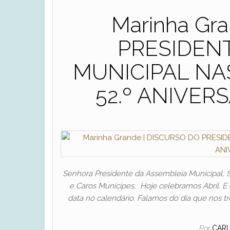
Marinha Gr
PRESIDEN
MUNICIPAL N
52.º ANIVER
Senhora Presidente da Assembleia Municipal,
e Caros Munícipes, Hoje celebramos Abril. E
data no calendário. Falamos do dia que nos tro
Por
CAR