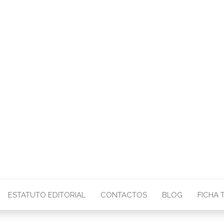
CENTRO – COMU
IMAGEM
ESTATUTO EDITORIAL
CONTACTOS
BLOG
FICHA 