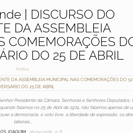
ande | DISCURSO DO
TE DA ASSEMBLEIA
AS COMEMORAÇÕES D
SÁRIO DO 25 DE ABRIL
Política
 Senhor Presidente da Câmara, Senhoras e Senhores Deputados, 
 quando falamos no 25 de Abril de 1974, não falamos apenas de 
uxe a democracia, o voto livre, a liberdade de expressão, os dire
laborais,…
LOS JOAQUIM
26/04/2026
0