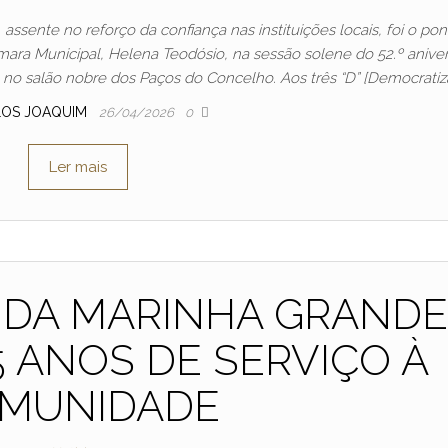
assente no reforço da confiança nas instituições locais, foi o po
mara Municipal, Helena Teodósio, na sessão solene do 52.º aniver
, no salão nobre dos Paços do Concelho. Aos três “D” [Democratiza
LOS JOAQUIM
26/04/2026
0
Ler mais
 DA MARINHA GRAND
 ANOS DE SERVIÇO À
MUNIDADE