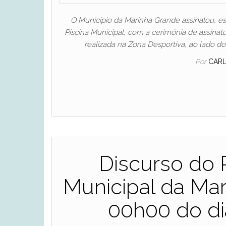
O Município da Marinha Grande assinalou, est
Piscina Municipal, com a cerimónia de assina
realizada na Zona Desportiva, ao lado 
Por
CAR
Discurso do 
Municipal da Mar
00h00 do dia