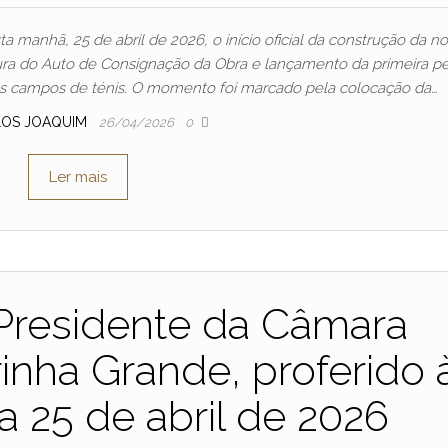
a manhã, 25 de abril de 2026, o início oficial da construção da n
tura do Auto de Consignação da Obra e lançamento da primeira pe
dos campos de ténis. O momento foi marcado pela colocação da…
LOS JOAQUIM
26/04/2026
0
Ler mais
Presidente da Câmara
inha Grande, proferido 
 25 de abril de 2026