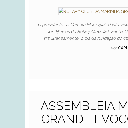
O presidente da Câmara Municipal, Paulo Vice
dos 25 anos do Rotary Club da Marinha G
simultaneamente, o dia da fundação do clu
Por
CAR
ASSEMBLEIA M
GRANDE EVOC​