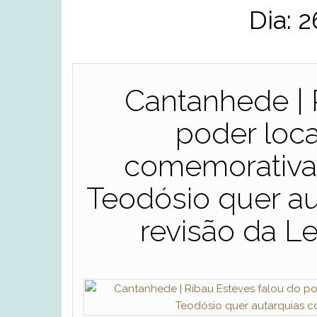
Dia:
2
Cantanhede | 
poder loca
comemorativa 
Teodósio quer au
revisão da L