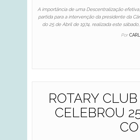
A importância de uma Descentralização efetiva, 
partida para a intervenção da presidente da Câ
do 25 de Abril de 1974, realizada este sábado
Por
CAR
ROTARY CLUB
CELEBROU 25
CO