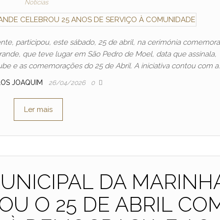
Notícias
nte, participou, este sábado, 25 de abril, na cerimónia comemora
rande, que teve lugar em São Pedro de Moel, data que assinala,
be e as comemorações do 25 de Abril. A iniciativa contou com a
LOS JOAQUIM
26/04/2026
0
Ler mais
UNICIPAL DA MARINH
OU O 25 DE ABRIL CO