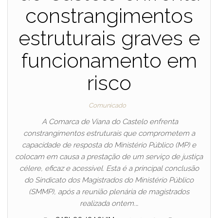
constrangimentos
estruturais graves e
funcionamento em
risco
Comunicado
A Comarca de Viana do Castelo enfrenta
constrangimentos estruturais que comprometem a
capacidade de resposta do Ministério Público (MP) e
colocam em causa a prestação de um serviço de justiça
célere, eficaz e acessível. Esta é a principal conclusão
do Sindicato dos Magistrados do Ministério Público
(SMMP), após a reunião plenária de magistrados
realizada ontem.…