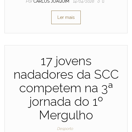
Por
CARLOS JOAQUIM
14/04/2026
0
Ler mais
17 jovens
nadadores da SCC
competem na 3ª
jornada do 1º
Mergulho
Desporto