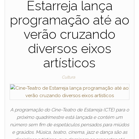
Estarreja lança
programação até ao
verão cruzando
diversos eixos
artísticos
Cultura
A programação do Cine-Teatro de Estarreja (CTE) para o
próximo quadrimestre está lançada e contém um
número sem fim de espetáculos pensados para miúdos
e graúdos. Música, teatro, cinema, jazz e dança são as