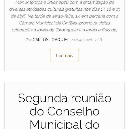
Monumentos e Sítios 2026 com a dinamização de
diversas atividades culturais gratuitas nos dias 17, 18 e 19
de abril. Na tarde de sexta-feira, 17, em parceria com a
Câmara Municipal de Cinfães, promove visitas
orientadas à Igreja de Tarouquela e à Igreja e Cais de…
Por
CARLOS JOAQUIM
14/04/2026
0
Ler mais
Segunda reunião
do Conselho
Municipal do