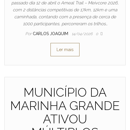
passado dia 12 de abril o Ameal Trail – Meivcore 2026,
com 2 distâncias competitivas de 17km, 12km e uma
caminhada, contando com a presença de cerca de
1000 participantes, percorreram os trilhos…
Por
CARLOS JOAQUIM
14/04/2026
0
Ler mais
MUNICÍPIO DA
MARINHA GRANDE
ATIVOU