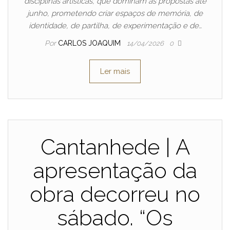
disciplinas artísticas, que dominam as propostas até
junho, prometendo criar espaços de memória, de
identidade, de partilha, de experimentação e de…
Por
CARLOS JOAQUIM
14/04/2026
0
Ler mais
Cantanhede | A
apresentação da
obra decorreu no
sábado. “Os