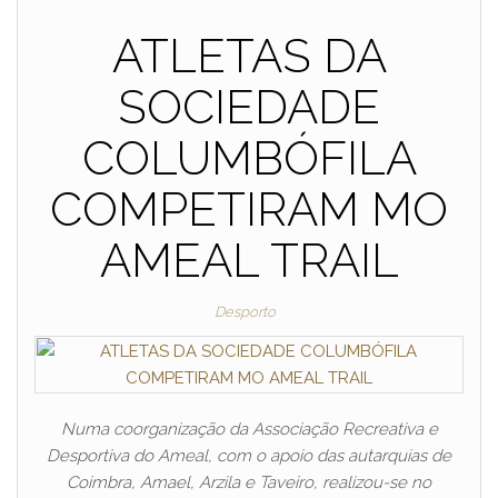
ATLETAS DA
SOCIEDADE
COLUMBÓFILA
COMPETIRAM MO
AMEAL TRAIL
Desporto
Numa coorganização da Associação Recreativa e
Desportiva do Ameal, com o apoio das autarquias de
Coimbra, Amael, Arzila e Taveiro, realizou-se no