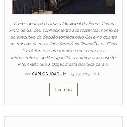
O Presidente da Câmara Municipal de Évora, Carlos
Pinto de Sá, deu conhecimento aos restantes membros
do executivo da decisão tomada pelo Governo quanto
ao traçado da nova linha ferroviária Sines/Évora/Elvas
(Caia). Em recente reunião com a empresa
Infraestruturas de Portugal (IP), o autarca eborense foi
informado que a Opção 2 está decidida para o…
Por
CARLOS JOAQUIM
23/05/2019
0
Ler mais