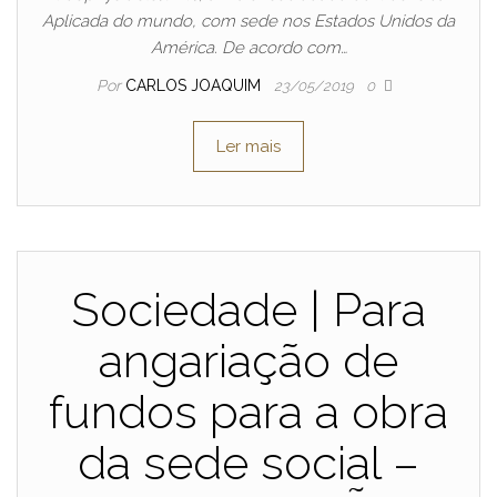
Aplicada do mundo, com sede nos Estados Unidos da
América. De acordo com…
Por
CARLOS JOAQUIM
23/05/2019
0
Ler mais
Sociedade | Para
angariação de
fundos para a obra
da sede social –