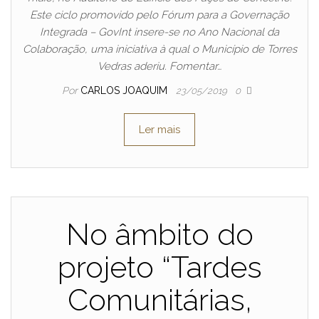
Este ciclo promovido pelo Fórum para a Governação
Integrada – GovInt insere-se no Ano Nacional da
Colaboração, uma iniciativa à qual o Município de Torres
Vedras aderiu. Fomentar…
Por
CARLOS JOAQUIM
23/05/2019
0
Ler mais
No âmbito do
projeto “Tardes
Comunitárias,