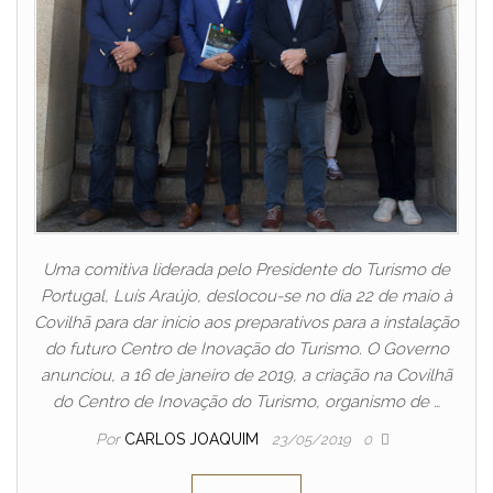
Uma comitiva liderada pelo Presidente do Turismo de
Portugal, Luís Araújo, deslocou-se no dia 22 de maio à
Covilhã para dar início aos preparativos para a instalação
do futuro Centro de Inovação do Turismo. O Governo
anunciou, a 16 de janeiro de 2019, a criação na Covilhã
do Centro de Inovação do Turismo, organismo de …
Por
CARLOS JOAQUIM
23/05/2019
0