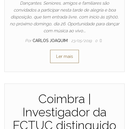
Dançantes. Seniores, amigos e familiares são
convidados a participar nesta tarde de alegria e boa
disposição, que tem entrada livre, com início às 15h00,
no próximo domingo, dia 26. Oportunidade para dançar
com música ao vivo.…
Por
CARLOS JOAQUIM
23/05/2019
0
Ler mais
Coimbra |
Investigador da
FCTUC distinguido