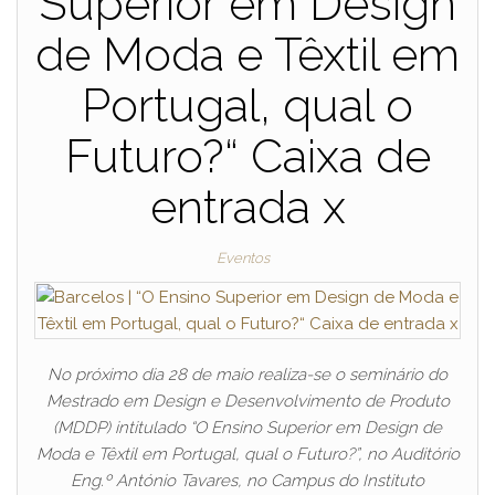
Superior em Design
de Moda e Têxtil em
Portugal, qual o
Futuro?“ Caixa de
entrada x
Eventos
No próximo dia 28 de maio realiza-se o seminário do
Mestrado em Design e Desenvolvimento de Produto
(MDDP) intitulado “O Ensino Superior em Design de
Moda e Têxtil em Portugal, qual o Futuro?”, no Auditório
Eng.º António Tavares, no Campus do Instituto