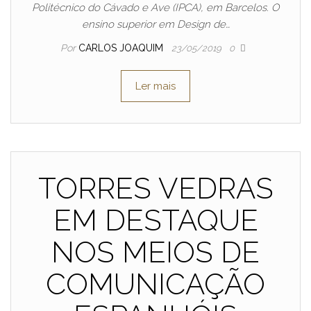
Politécnico do Cávado e Ave (IPCA), em Barcelos. O
ensino superior em Design de…
Por
CARLOS JOAQUIM
23/05/2019
0
Ler mais
TORRES VEDRAS
EM DESTAQUE
NOS MEIOS DE
COMUNICAÇÃO