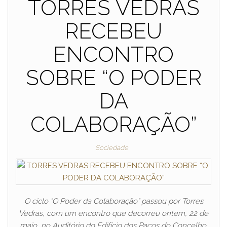
TORRES VEDRAS
RECEBEU
ENCONTRO
SOBRE “O PODER
DA
COLABORAÇÃO”
Sociedade
O ciclo “O Poder da Colaboração” passou por Torres
Vedras, com um encontro que decorreu ontem, 22 de
maio, no Auditório do Edifício dos Paços do Concelho.