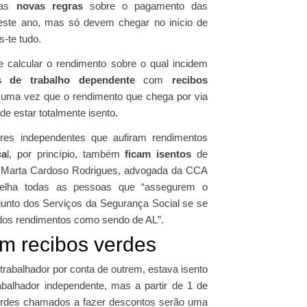
a as
novas regras
sobre o pagamento das
este ano, mas só devem chegar no início de
-te tudo.
 calcular o rendimento sobre o qual incidem
 de trabalho dependente
com
recibos
, uma vez que o rendimento que chega por via
de estar totalmente isento.
ores independentes que aufiram rendimentos
ca
l, por princípio, também
ficam isentos
de
r. Marta Cardoso Rodrigues, advogada da CCA
nselha todas as pessoas que “assegurem o
junto dos Serviços da Segurança Social se se
 dos rendimentos como sendo de AL”.
m recibos verdes
abalhador por conta de outrem, estava isento
abalhador independente, mas a partir de 1 de
 verdes chamados a fazer descontos serão uma