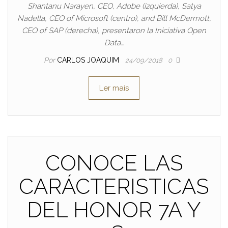
Shantanu Narayen, CEO, Adobe (izquierda), Satya
Nadella, CEO of Microsoft (centro), and Bill McDermott,
CEO of SAP (derecha), presentaron la Iniciativa Open
Data…
Por
CARLOS JOAQUIM
24/09/2018
0
Ler mais
CONOCE LAS
CARÁCTERISTICAS
DEL HONOR 7A Y