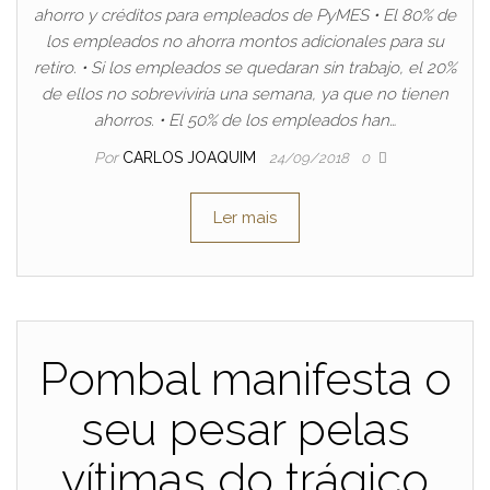
ahorro y créditos para empleados de PyMES • El 80% de
los empleados no ahorra montos adicionales para su
retiro. • Si los empleados se quedaran sin trabajo, el 20%
de ellos no sobreviviría una semana, ya que no tienen
ahorros. • El 50% de los empleados han…
Por
CARLOS JOAQUIM
24/09/2018
0
Ler mais
Pombal manifesta o
seu pesar pelas
vítimas do trágico