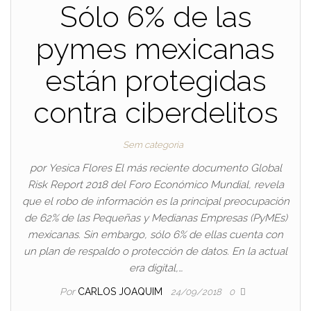
Sólo 6% de las
pymes mexicanas
están protegidas
contra ciberdelitos
Sem categoria
por Yesica Flores El más reciente documento Global
Risk Report 2018 del Foro Económico Mundial, revela
que el robo de información es la principal preocupación
de 62% de las Pequeñas y Medianas Empresas (PyMEs)
mexicanas. Sin embargo, sólo 6% de ellas cuenta con
un plan de respaldo o protección de datos. En la actual
era digital,…
Por
CARLOS JOAQUIM
24/09/2018
0