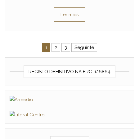
Ler mais
Navegação de artigos
1
2
3
Seguinte
REGISTO DEFINITIVO NA ERC: 126864