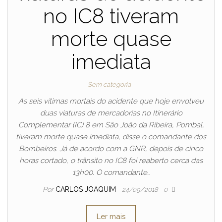
no IC8 tiveram
morte quase
imediata
Sem categoria
As seis vítimas mortais do acidente que hoje envolveu
duas viaturas de mercadorias no Itinerário
Complementar (IC) 8 em São João da Ribeira, Pombal,
tiveram morte quase imediata, disse o comandante dos
Bombeiros. Já de acordo com a GNR, depois de cinco
horas cortado, o trânsito no IC8 foi reaberto cerca das
13h00. O comandante…
Por
CARLOS JOAQUIM
24/09/2018
0
Ler mais