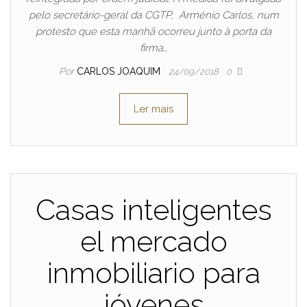
pelo secretário-geral da CGTP, Arménio Carlos, num
protesto que esta manhã ocorreu junto à porta da
firma…
Por
CARLOS JOAQUIM
24/09/2018
0
Ler mais
Casas inteligentes
el mercado
inmobiliario para
jóvenes