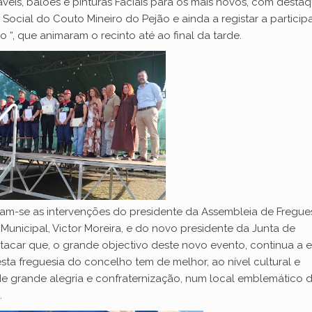
veis, balões e pinturas Faciais para os mais novos, com desta
Social do Couto Mineiro do Pejão e ainda a registar a partici
“, que animaram o recinto até ao final da tarde.
ram-se as intervenções do presidente da Assembleia de Fregues
unicipal, Victor Moreira, e do novo presidente da Junta de
stacar que, o grande objectivo deste novo evento, continua a e
ta freguesia do concelho tem de melhor, ao nível cultural e
 grande alegria e confraternização, num local emblemático 
.