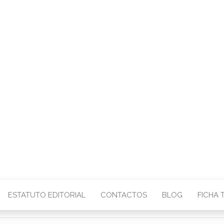
CENTRO – COMU
IMAGEM
ESTATUTO EDITORIAL
CONTACTOS
BLOG
FICHA 