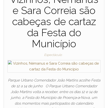
e Sara Correia são
cabeças de cartaz
da Festa do
Município
Espectáculo
Parque Urbano Comendador João Martins acolhe Festa
de 12 a 14 de junho O Parque Urbano Comendador
João Martins volta a receber, entre os dias 12 e 14 de
junho, a Festa do Município de Proença‑a‑Nova, um
dos momentos mais participados do calendário