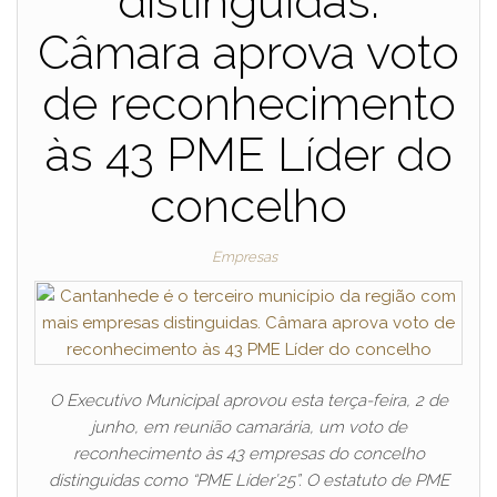
distinguidas.
Câmara aprova voto
de reconhecimento
às 43 PME Líder do
concelho
Empresas
O Executivo Municipal aprovou esta terça-feira, 2 de
junho, em reunião camarária, um voto de
reconhecimento às 43 empresas do concelho
distinguidas como “PME Líder’25”. O estatuto de PME