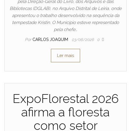
pela Direção-Geral do Livro, dos Arquivos e das
Bibliotecas (DGLAB), no Arquivo Distrital de Leiria, onde
apresentou o trabalho desenvolvido na sequência da
tempestade Kristin. O Município esteve representado
pela chefe…
Por
CARLOS JOAQUIM
03/06/2026
0
Ler mais
ExpoFlorestal 2026
afirma a floresta
como setor