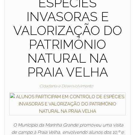
ESPÉCIES
INVASORAS E
VALORIZAÇÃO DO
PATRIMÓNIO
NATURAL NA
PRAIA VELHA
Cidadania e Desenvolvimento
O Município da Marinha Grande promoveu uma visita
de campo à Praia Velha, envolvendo alunos dos 10.º e