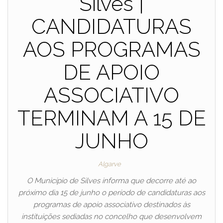
Silves |
CANDIDATURAS
AOS PROGRAMAS
DE APOIO
ASSOCIATIVO
TERMINAM A 15 DE
JUNHO
Algarve
O Município de Silves informa que decorre até ao
próximo dia 15 de junho o período de candidaturas aos
programas de apoio associativo destinados às
instituições sediadas no concelho que desenvolvem