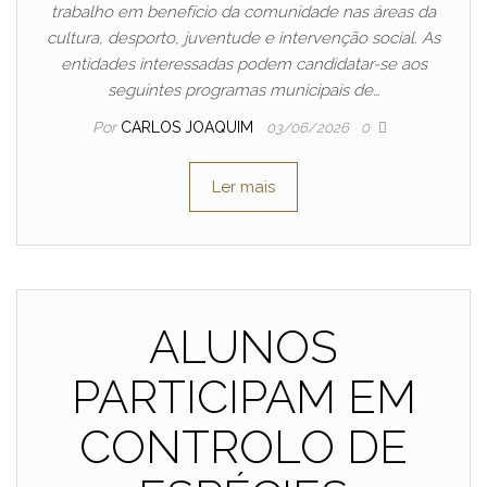
trabalho em benefício da comunidade nas áreas da
cultura, desporto, juventude e intervenção social. As
entidades interessadas podem candidatar-se aos
seguintes programas municipais de…
Por
CARLOS JOAQUIM
03/06/2026
0
Ler mais
ALUNOS
PARTICIPAM EM
CONTROLO DE