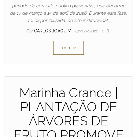
período de consulta pública preventiva, que decorreu
de 17 de março a 15 de abril de 2026. Durante esta fase,
foi disponibilizada, no site institucional…
Por
CARLOS JOAQUIM
03/06/2026
0
Ler mais
Marinha Grande |
PLANTAÇÃO DE
ÁRVORES DE
FRUTO PROMOVE