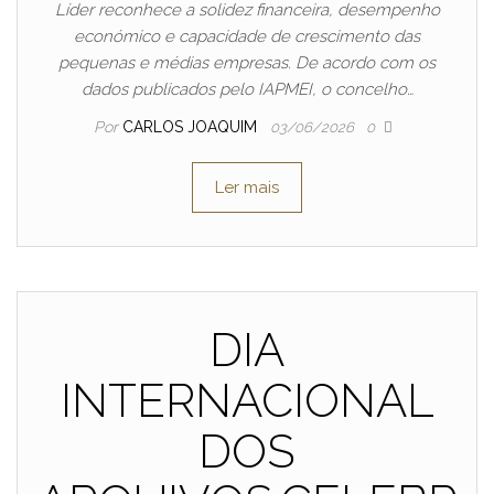
Líder reconhece a solidez financeira, desempenho
económico e capacidade de crescimento das
pequenas e médias empresas. De acordo com os
dados publicados pelo IAPMEI, o concelho…
Por
CARLOS JOAQUIM
03/06/2026
0
Ler mais
DIA
INTERNACIONAL
DOS