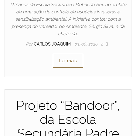
12.º anos da Escola Secundária Pinhal do Rei, no âmbito
de uma ação de controlo de espécies invasoras e
sensibilização ambiental. A iniciativa contou com a
presença do vereador do Ambiente, Sérgio Silva, e da
chefe da…
Por
CARLOS JOAQUIM
03/06/2026
0
Ler mais
Projeto “Bandoor”,
da Escola
Secundária Padre