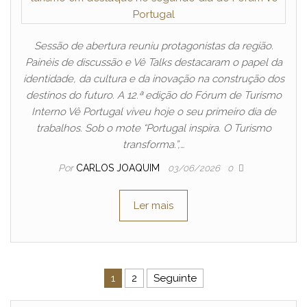
Sessão de abertura reuniu protagonistas da região.
Painéis de discussão e Vê Talks destacaram o papel da
identidade, da cultura e da inovação na construção dos
destinos do futuro. A 12.ª edição do Fórum de Turismo
Interno Vê Portugal viveu hoje o seu primeiro dia de
trabalhos. Sob o mote “Portugal inspira. O Turismo
transforma.”,…
Por
CARLOS JOAQUIM
03/06/2026
0
Ler mais
Navegação de artigos
1
2
Seguinte