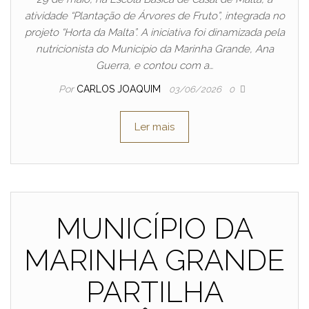
atividade “Plantação de Árvores de Fruto”, integrada no
projeto “Horta da Malta”. A iniciativa foi dinamizada pela
nutricionista do Município da Marinha Grande, Ana
Guerra, e contou com a…
Por
CARLOS JOAQUIM
03/06/2026
0
Ler mais
MUNICÍPIO DA
MARINHA GRANDE
PARTILHA