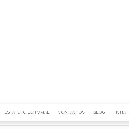
CENTRO – COMU
IMAGEM
ESTATUTO EDITORIAL
CONTACTOS
BLOG
FICHA 