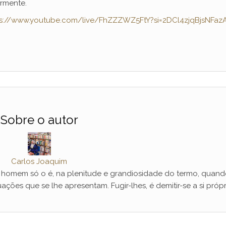
ormente.
ps://www.youtube.com/live/FhZZZWZ5FtY?si=2DCl4zjqBjsNFaz
Sobre o autor
Carlos Joaquim
mem só o é, na plenitude e grandiosidade do termo, quand
ações que se lhe apresentam. Fugir-lhes, é demitir-se a si própr