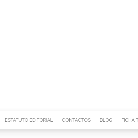
CENTRO – COMU
IMAGEM
ESTATUTO EDITORIAL
CONTACTOS
BLOG
FICHA 