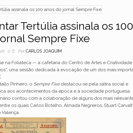
ntar Tertúlia assinala os 10
jornal Sempre Fixe
Por
CARLOS JOAQUIM
026
0
se na Foliateca — a cafetaria do Centro de Artes e Criatividad
nos”, uma sessão dedicada à evocação de um dos mais import
.
allo Pinheiro, o
Sempre Fixe
destacou-se pela sátira social e
ítica aos acontecimentos da época e à sociedade portuguesa.
manário contou com a colaboração de alguns dos mais relevant
ntre os quais Carlos Botelho, Almada Negreiros, Stuart Carvalh
 Valença.