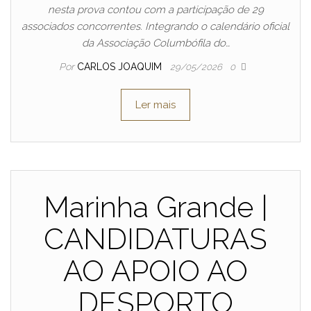
nesta prova contou com a participação de 29
associados concorrentes. Integrando o calendário oficial
da Associação Columbófila do…
Por
CARLOS JOAQUIM
29/05/2026
0
Ler mais
Marinha Grande |
CANDIDATURAS
AO APOIO AO
DESPORTO