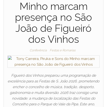
Minho marcam
presença no São
João de Figueiró
dos Vinhos
Conferência
Festas e Romarias
Figueiró dos Vinhos preparou uma programação de
excelência para as Festas de S. João 2026, prometendo
encher o concelho de música, tradição, desporto,
gastronomia e muita diversão. 2026 traz consigo uma
novidade: a mudança de localização das Festas do
Concelho para o Parque do Vale da Pipa. Este ano,