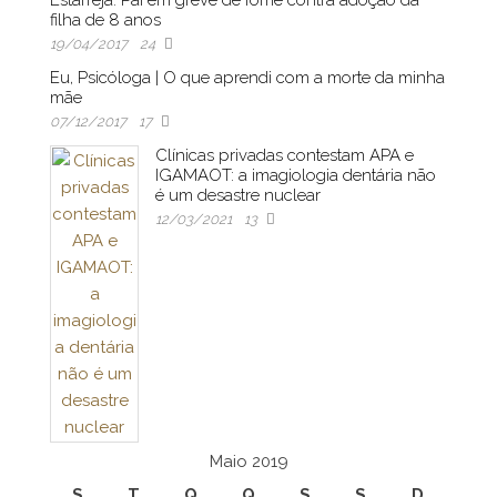
filha de 8 anos
19/04/2017
24
Eu, Psicóloga | O que aprendi com a morte da minha
mãe
07/12/2017
17
Clínicas privadas contestam APA e
IGAMAOT: a imagiologia dentária não
é um desastre nuclear
12/03/2021
13
Maio 2019
S
T
Q
Q
S
S
D