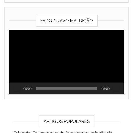
FADO CRAVO MALDIÇÃO
Reprodutor
de
vídeo
00:00
05:00
ARTIGOS POPULARES
Estarreja: Pai em greve de fome contra adoção da