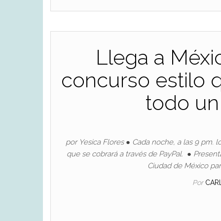
Llega a Méxic
concurso estilo 
todo un
por Yesica Flores ● Cada noche, a las 9 pm. 
que se cobrará a través de PayPal. ● Present
Ciudad de México para
Por
CAR