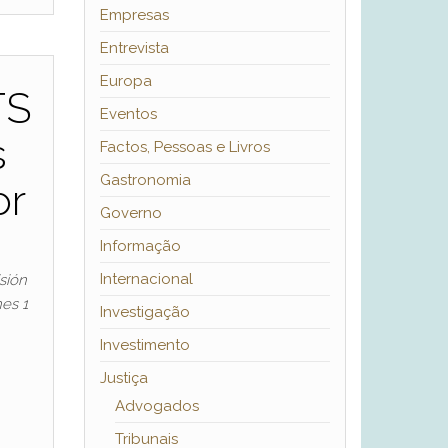
Empresas
Entrevista
Europa
TS
Eventos
s
Factos, Pessoas e Livros
Gastronomia
or
Governo
Informação
Internacional
sión
es 1
Investigação
Investimento
Justiça
Advogados
Tribunais