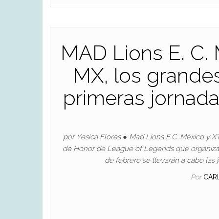
MAD Lions E. C
MX, los grande
primeras jornada
por Yesica Flores ● Mad Lions E.C. México y X
de Honor de League of Legends que organiza 
de febrero se llevarán a cabo l
Por
CAR