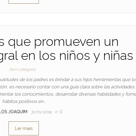
es que promueven un
gral en los niños y niñas
Sem categoria
quietudes de los padres es brindar a sus hijos herramientas que lo
azón, es necesario contar con una guía clara sobre las actividades
tar los conocimientos, desarrollar diversas habilidades y fome
hábitos positivos en…
LOS JOAQUIM
31/01/2019
0
Ler mais