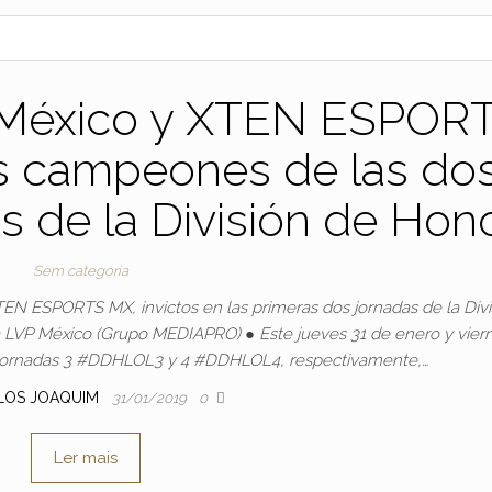
. México y XTEN ESPOR
s campeones de las do
s de la División de Hon
Sem categoria
TEN ESPORTS MX, invictos en las primeras dos jornadas de la Divi
LVP México (Grupo MEDIAPRO) ● Este jueves 31 de enero y viern
as jornadas 3 #DDHLOL3 y 4 #DDHLOL4, respectivamente,…
LOS JOAQUIM
31/01/2019
0
Ler mais