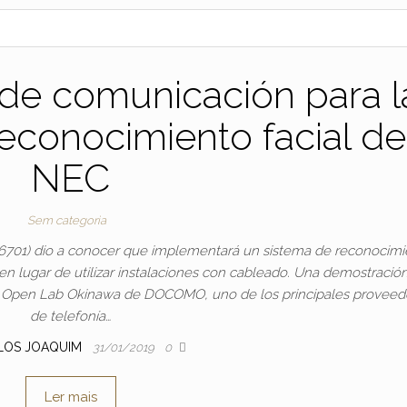
a de comunicación para l
reconocimiento facial de
NEC
Sem categoria
 6701) dio a conocer que implementará un sistema de reconocimi
en lugar de utilizar instalaciones con cableado. Una demostració
G Open Lab Okinawa de DOCOMO, uno de los principales proveed
de telefonía…
LOS JOAQUIM
31/01/2019
0
Ler mais