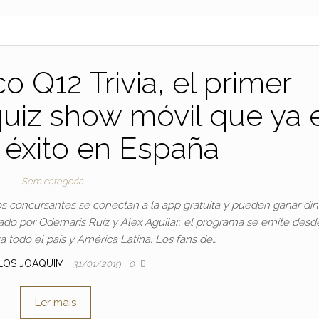
o Q12 Trivia, el primer
quiz show móvil que ya 
 éxito en España
Sem categoria
los concursantes se conectan a la app gratuita y pueden ganar di
ado por Odemaris Ruíz y Alex Aguilar, el programa se emite desde
 todo el país y América Latina. Los fans de…
LOS JOAQUIM
31/01/2019
0
Ler mais