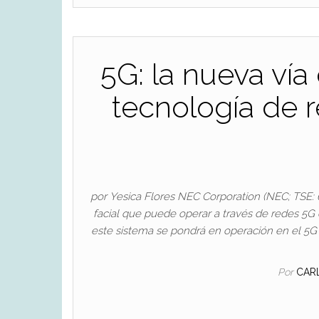
5G: la nueva ví
tecnología de 
por Yesica Flores NEC Corporation (NEC; TSE:
facial que puede operar a través de redes 5G 
este sistema se pondrá en operación en el 5
Por
CAR