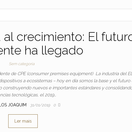
 al crecimiento: El futur
ente ha llegado
Sem categoria
sidente de CPE (consumer premises equipment) La industria del E
dispositivos a ecosistemas – hoy en día somos la base y el futuro 
ño construyendo nuevos e importantes estándares y consolidand
ncias tecnológicas, el 2019…
LOS JOAQUIM
31/01/2019
0
Ler mais