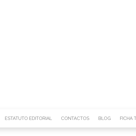
CENTRO – COMU
IMAGEM
ESTATUTO EDITORIAL
CONTACTOS
BLOG
FICHA 