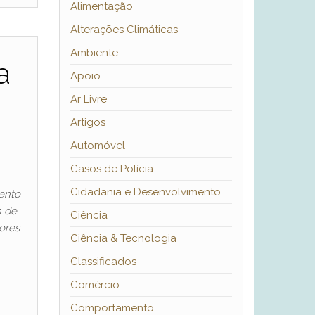
Alimentação
Alterações Climáticas
Ambiente
a
Apoio
Ar Livre
Artigos
Automóvel
Casos de Polícia
Cidadania e Desenvolvimento
ento
n de
Ciência
ores
Ciência & Tecnologia
Classificados
Comércio
Comportamento