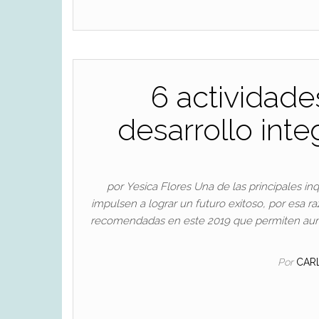
6 actividad
desarrollo inte
por Yesica Flores Una de las principales in
impulsen a lograr un futuro exitoso, por esa r
recomendadas en este 2019 que permiten aumen
Por
CAR