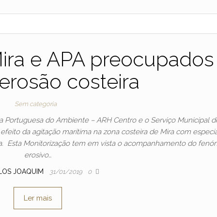
Mira e APA preocupados
erosão costeira
Sem categoria
 Portuguesa do Ambiente – ARH Centro e o Serviço Municipal d
o efeito da agitação marítima na zona costeira de Mira com especi
 Mira. Esta Monitorização tem em vista o acompanhamento do fen
erosivo…
LOS JOAQUIM
31/01/2019
0
Ler mais