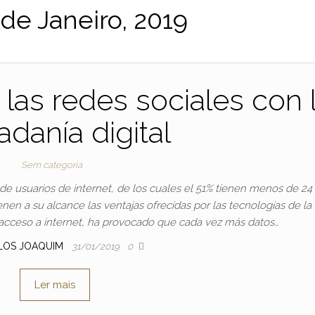
 de Janeiro, 2019
 las redes sociales con 
adanía digital
Sem categoria
 de usuarios de internet, de los cuales el 51% tienen menos de 2
nen a su alcance las ventajas ofrecidas por las tecnologías de la
l acceso a internet, ha provocado que cada vez más datos…
LOS JOAQUIM
31/01/2019
0
Ler mais