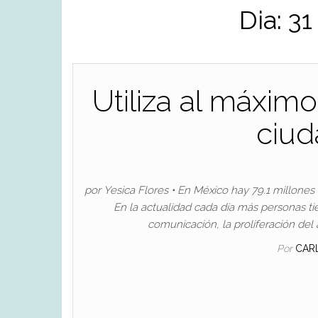
Dia:
31
Utiliza al máximo
ciud
por Yesica Flores • En México hay 79.1 millones
En la actualidad cada día más personas tie
comunicación, la proliferación de
Por
CAR