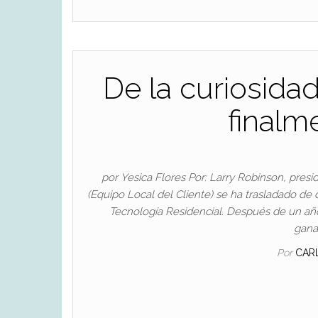
De la curiosidad
finalm
por Yesica Flores Por: Larry Robinson, pre
(Equipo Local del Cliente) se ha trasladado de 
Tecnología Residencial. Después de un a
gana
Por
CAR