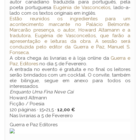
autor canadiano traduzida para português, pela
poeta portuguesa
Eugénia de Vasconcelos
, lado-a-
lado com os textos originais em inglês.
Estão reunidos os ingredientes para um
acontecimento marcante no Palácio Belmonte.
Marcarão presença, o autor, Howard Altamann e a
tradutora, Eugénia de Vasconcellos, que farão a
apresentação e leituras da obra. A sessão será
conduzida pelo editor da Guerra e Paz, Manuel S.
Fonseca.
A obra chega às livrarias e à loja online da
Guerra e
Paz, Editores
no dia 5 de Fevereiro.
A entrada no evento é gratuita e no final os leitores
serão brindados com um cocktail. O convite, também
ele bilingue, segue em anexo para todos os
interessados.
Enquanto Uma Fina Neve Cai
Howard Altmann
Ficção / Poesia
120 páginas · 15×21,5 ·
12,00 €
Nas livrarias a 5 de Fevereiro
Guerra e Paz Editores