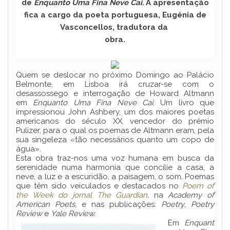
de
Enquanto Uma Fina Neve Cai.
A apresentação
fica a cargo da poeta portuguesa, Eugénia de
Vasconcellos, tradutora da
obra.
Quem se deslocar no próximo Domingo ao Palácio
Belmonte, em Lisboa irá cruzar-se com o
desassossego e interrogação de Howard Altmann
em
Enquanto Uma Fina Neve Cai
. Um livro que
impressionou John Ashbery, um dos maiores poetas
americanos do século XX, vencedor do prémio
Pulizer, para o qual os poemas de Altmann eram, pela
sua singeleza «tão necessários quanto um copo de
água».
Esta obra traz-nos uma voz humana em busca da
serenidade numa harmonia que concilie a casa, a
neve, a luz e a escuridão, a paisagem, o som. Poemas
que têm sido veiculados e destacados no
Poem of
the Week do jornal The Guardian
,
na
Academy of
American Poets
, e nas publicações:
Poetry
,
Poetry
Review
e
Yale Review.
Em
Enquant