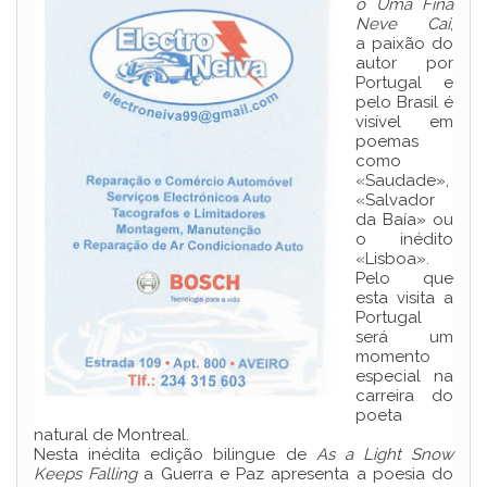
o Uma Fina
Neve Cai
,
a paixão do
autor por
Portugal e
pelo Brasil é
visível em
poemas
como
«Saudade»,
«Salvador
da Baía» ou
o inédito
«Lisboa».
Pelo que
esta visita a
Portugal
será um
momento
especial na
carreira do
poeta
natural de Montreal.
Nesta inédita edição bilingue de
As a Light Snow
Keeps Falling
a Guerra e Paz apresenta a poesia do