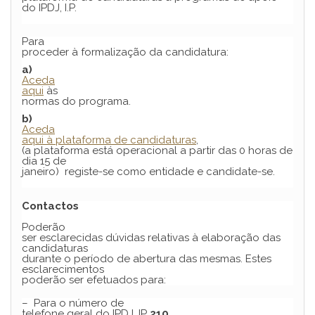
do IPDJ, I.P.
Para
proceder à formalização da candidatura:
a)
Aceda
aqui
às
normas do programa.
b)
Aceda
aqui à plataforma de candidaturas
,
(a plataforma está operacional a partir das 0 horas de
dia 15 de
janeiro) registe-se como entidade e candidate-se.
Contactos
Poderão
ser esclarecidas dúvidas relativas à elaboração das
candidaturas
durante o período de abertura das mesmas. Estes
esclarecimentos
poderão ser efetuados para:
– Para o número de
telefone geral do IPDJ, IP
210