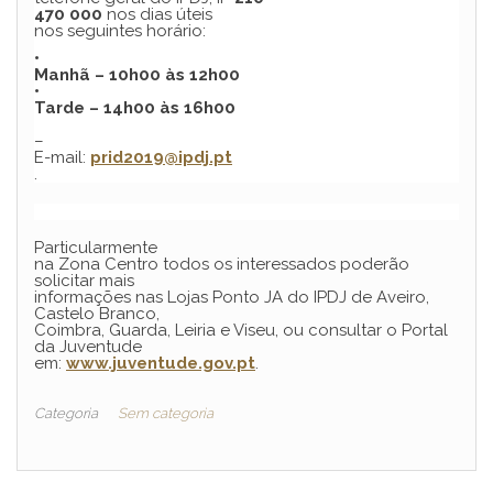
470 000
nos dias úteis
nos seguintes horário:
•
Manhã – 10h00 às 12h00
•
Tarde – 14h00 às 16h00
–
E-mail:
prid2019@ipdj.pt
.
Particularmente
na Zona Centro todos os interessados poderão
solicitar mais
informações nas Lojas Ponto JA do IPDJ de Aveiro,
Castelo Branco,
Coimbra, Guarda, Leiria e Viseu, ou consultar o Portal
da Juventude
em:
www.juventude.gov.pt
.
Categoria
Sem categoria