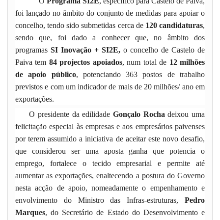
O
Programa SI2E
, específico para Castelo de Paiva,
foi lançado no âmbito do conjunto de medidas para apoiar o
concelho, tendo sido submetidas cerca de
120 candidaturas
,
sendo que, foi dado a conhecer que, no âmbito dos
programas
SI Inovação + SI2E,
o concelho de Castelo de
Paiva tem
84 projectos apoiados
, num total de
12 milhões
de apoio público
, potenciando 363 postos de trabalho
previstos e com um indicador de mais de 20 milhões/ ano em
exportações.
O presidente da edilidade
Gonçalo Rocha
deixou uma
felicitação especial às empresas e aos empresários paivenses
por terem assumido a iniciativa de aceitar este novo desafio,
que considerou ser uma aposta ganha que potencia o
emprego, fortalece o tecido empresarial e permite até
aumentar as exportações, enaltecendo a postura do Governo
nesta acção de apoio, nomeadamente o empenhamento e
envolvimento do Ministro das Infras-estruturas,
Pedro
Marques
, do Secretário de Estado do Desenvolvimento e