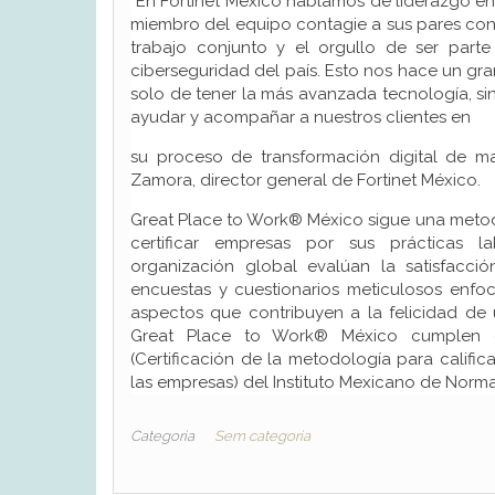
“En Fortinet México hablamos de liderazgo 
miembro del equipo contagie a sus pares con
trabajo conjunto y el orgullo de ser par
ciberseguridad del país. Esto nos hace un gran
solo de tener la más avanzada tecnología, si
ayudar y acompañar a nuestros clientes en
su proceso de transformación digital de m
Zamora, director general de Fortinet México.
Great Place to Work® México sigue una metodo
certificar empresas por sus prácticas la
organización global evalúan la satisfacc
encuestas y cuestionarios meticulosos enf
aspectos que contribuyen a la felicidad d
Great Place to Work® México cumplen c
(Certificación de la metodología para calific
las empresas) del Instituto Mexicano de Normal
Categoria
Sem categoria