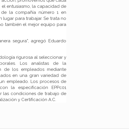
en acción, promovemos que cada
 el entusiasmo, la capacidad de
te de la compañía número 1 en
 lugar para trabajar. Se trata no
no también el mejor equipo para
anera segura”, agregó Eduardo
logía rigurosa al seleccionar y
borales. Los analistas de la
ión de los empleados mediante
ocados en una gran variedad de
e un empleado. Los procesos de
on la especificación EPPc01
ar las condiciones de trabajo de
ización y Certificación A.C.