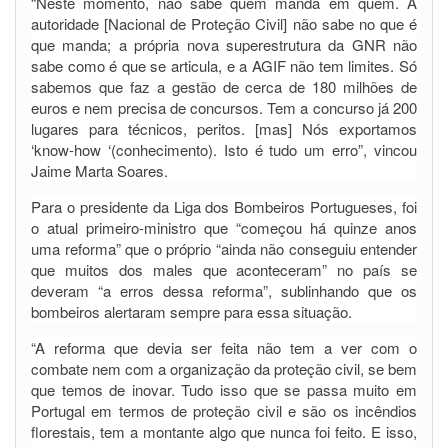
“Neste momento, não sabe quem manda em quem. A
autoridade [Nacional de Proteção Civil] não sabe no que é
que manda; a própria nova superestrutura da GNR não
sabe como é que se articula, e a AGIF não tem limites. Só
sabemos que faz a gestão de cerca de 180 milhões de
euros e nem precisa de concursos. Tem a concurso já 200
lugares para técnicos, peritos. [mas] Nós exportamos
‘know-how ‘(conhecimento). Isto é tudo um erro”, vincou
Jaime Marta Soares.
Para o presidente da Liga dos Bombeiros Portugueses, foi
o atual primeiro-ministro que “começou há quinze anos
uma reforma” que o próprio “ainda não conseguiu entender
que muitos dos males que aconteceram” no país se
deveram “a erros dessa reforma”, sublinhando que os
bombeiros alertaram sempre para essa situação.
“A reforma que devia ser feita não tem a ver com o
combate nem com a organização da proteção civil, se bem
que temos de inovar. Tudo isso que se passa muito em
Portugal em termos de proteção civil e são os incêndios
florestais, tem a montante algo que nunca foi feito. E isso,