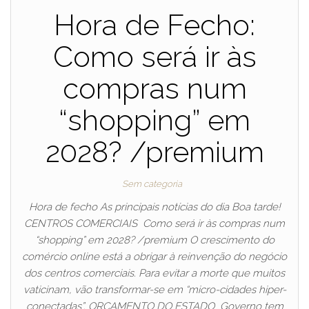
Hora de Fecho:
Como será ir às
compras num
“shopping” em
2028? /premium
Sem categoria
Hora de fecho As principais notícias do dia Boa tarde!
CENTROS COMERCIAIS Como será ir às compras num
“shopping” em 2028? /premium O crescimento do
comércio online está a obrigar à reinvenção do negócio
dos centros comerciais. Para evitar a morte que muitos
vaticinam, vão transformar-se em “micro-cidades hiper-
conectadas”. ORÇAMENTO DO ESTADO Governo tem