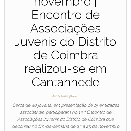
novembro |
Encontro de
Associações
Juvenis do Distrito
de Coimbra
realizou-se em
Cantanhede
Sem categoria
Cerca de 40 jovens, em presentação de 15 entidades
associativas, participaram no 13.º Encontro de
Associações Juvenis do Distrito de Coimbra que
decorreu no fim-de-semana de 23 a 25 de novembro