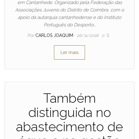
em Cantanhede. Organizado pela Federação das
Associações Juvenis do Distrito de Coimbra, com o
apoio da autarquia cantanhedense e do Instituto
Português do Desporto…
Por
CARLOS JOAQUIM
26/11/2018
0
Ler mais
Também
distinguida no
abastecimento de