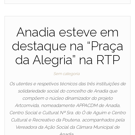
Anadia esteve em
destaque na “Praça
da Alegria” na RTP
Sem categoria
Os utentes e respetivos técnicos das três instituições de
solidariedade social do concelho de Anadia que
compõem o núcleo dinamizador do projeto
Artcomvida, nomeadamente APPACDM de Anadia,
Centro Social e Cultural Nª Sra. do Ó de Aguim e Centro
Cultural e Recreativo da Poutena, acompanhados pela
Vereadora da Ação Social da Câmara Municipal de
Anadia,…