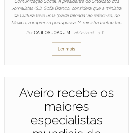
Comunicação Social. A presidente do Sindicato dos
Jornalistas (SJ), Sofia Branco, considera que a ministra
da Cultura teve uma “piada falhada” ao referir-se, no
México, à imprensa portuguesa. “A ministra tentou ter…
Por
CARLOS JOAQUIM
26/11/2018
0
Ler mais
Aveiro recebe os
maiores
especialistas