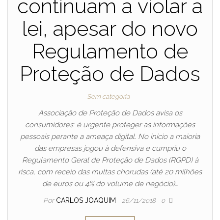
continuam a violar a
lei, apesar do novo
Regulamento de
Proteção de Dados
Sem categoria
Associação de Proteção de Dados avisa os
consumidores: é urgente proteger as informações
pessoais perante a ameaça digital. No início a maioria
das empresas jogou à defensiva e cumpriu o
Regulamento Geral de Proteção de Dados (RGPD) à
risca, com receio das multas chorudas (até 20 milhões
de euros ou 4% do volume de negócio)…
Por
CARLOS JOAQUIM
26/11/2018
0