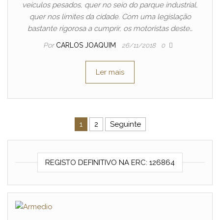
veículos pesados, quer no seio do parque industrial,
quer nos limites da cidade. Com uma legislação
bastante rigorosa a cumprir, os motoristas deste…
Por
CARLOS JOAQUIM
26/11/2018
0
Ler mais
Navegação de artigos
1
2
Seguinte
REGISTO DEFINITIVO NA ERC: 126864