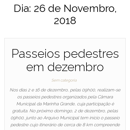
Dia:
26 de Novembro,
2018
Passeios pedestres
em dezembro
Sem categoria
Nos dias 2 e 16 de dezembro, pelas 09h00, realizam-se
os passeios pedestres organizados pela Câmara
Municipal da Marinha Grande, cuja participação é
gratuita. No próximo domingo, 2 de dezembro, pelas
09h00, junto ao Arquivo Municipal tem início o passeio
pedestre cujo itinerário de cerca de 8 km compreende