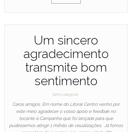
Um sincero
agradecimento
transmite bom
sentimento
Sem categoria
Caros amigos, Em nome do Litoral Centro venho por
este meio agradecer o vosso apoio e feedbak no
tocante à Campanha que foi lançada para que
pudéssemos atingir 1 milhão de visualizações. Já fomos