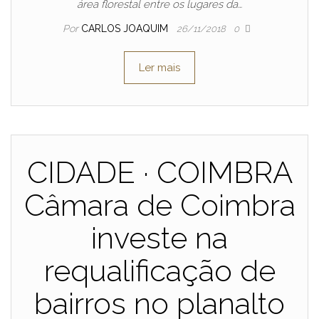
área florestal entre os lugares da…
Por
CARLOS JOAQUIM
26/11/2018
0
Ler mais
CIDADE · COIMBRA
Câmara de Coimbra
investe na
requalificação de
bairros no planalto