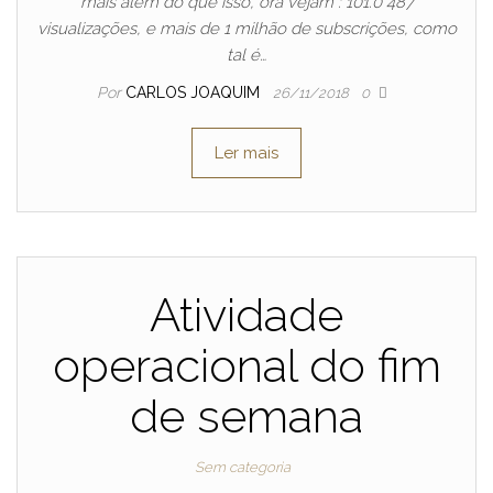
mais além do que isso, ora vejam : 101.0 487
visualizações, e mais de 1 milhão de subscrições, como
tal é…
Por
CARLOS JOAQUIM
26/11/2018
0
Ler mais
Atividade
operacional do fim
de semana
Sem categoria